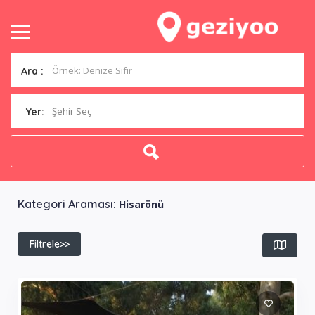
Ara :
Şehir Seç
Yer:
Kategori Araması:
Hisarönü
Filtrele>>