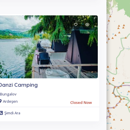
Danzi Camping
Bungalov
Ardeşen
Closed Now
Şimdi Ara