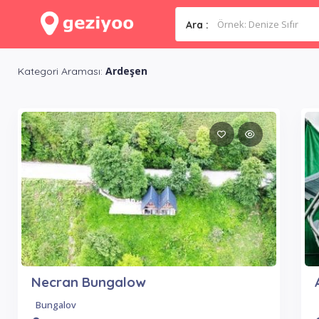
Ara :
Ardeşen
Kategori Araması:
Necran Bungalow
Bungalov