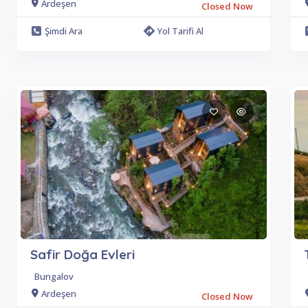
Ardeşen
Closed Now
Şimdi Ara
Yol Tarifi Al
Safir Doğa Evleri
Bungalov
Ardeşen
Closed Now