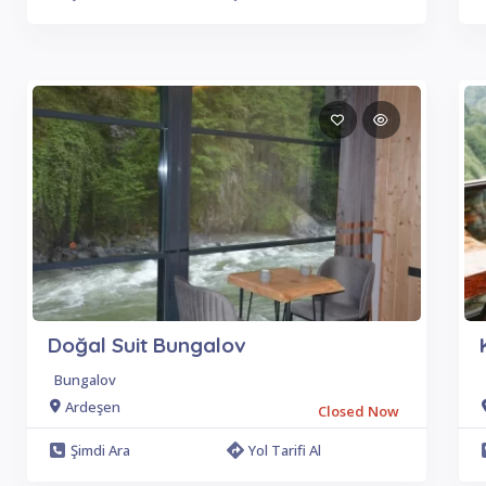
Doğal Suit Bungalov
Bungalov
Ardeşen
Closed Now
Şimdi Ara
Yol Tarifi Al