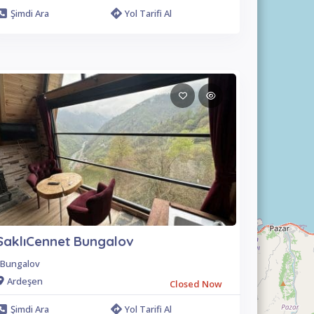
Şimdi Ara
Yol Tarifi Al
SaklıCennet Bungalov
Bungalov
Ardeşen
Closed Now
Şimdi Ara
Yol Tarifi Al