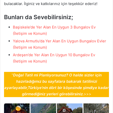
bulacaklar. İlginiz ve katkılarınız için teşekkür ederiz!
Bunları da Sevebilirsiniz;
Başiskele’de Yer Alan En Uygun 3 Bungalov Ev
(İletişim ve Konum)
Yalova Armutlu’da Yer Alan En Uygun Bungalov Evler
(İletişim ve Konum)
Ardeşen’de Yer Alan En Uygun 10 Bungalov Ev
(İletişim ve Konum)
''
Doğal Tatil mi Planlıyorsunuz? O halde sizler için
hazırladığımız bu sayfalara bakarak tatilinizi
ayarlayabilir,Türkiye'nin dört bir köşesinde şimdiye kadar
görmediğiniz yerleri görebilirsiniz.
>>>