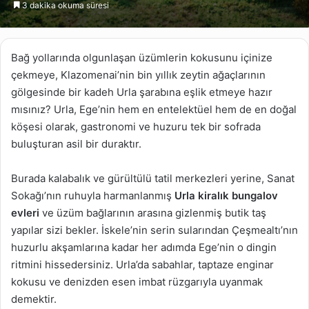
3 dakika okuma süresi
göndermek
Bağ yollarında olgunlaşan üzümlerin kokusunu içinize
çekmeye, Klazomenai’nin bin yıllık zeytin ağaçlarının
gölgesinde bir kadeh Urla şarabına eşlik etmeye hazır
mısınız? Urla, Ege’nin hem en entelektüel hem de en doğal
köşesi olarak, gastronomi ve huzuru tek bir sofrada
buluşturan asil bir duraktır.
Burada kalabalık ve gürültülü tatil merkezleri yerine, Sanat
Sokağı’nın ruhuyla harmanlanmış
Urla kiralık bungalov
evleri
ve üzüm bağlarının arasına gizlenmiş butik taş
yapılar sizi bekler. İskele’nin serin sularından Çeşmealtı’nın
huzurlu akşamlarına kadar her adımda Ege’nin o dingin
ritmini hissedersiniz. Urla’da sabahlar, taptaze enginar
kokusu ve denizden esen imbat rüzgarıyla uyanmak
demektir.