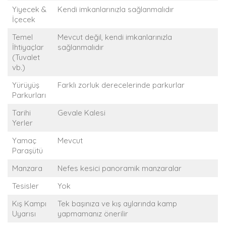
Yiyecek &
Kendi imkanlarınızla sağlanmalıdır
İçecek
Temel
Mevcut değil, kendi imkanlarınızla
İhtiyaçlar
sağlanmalıdır
(Tuvalet
vb.)
Yürüyüş
Farklı zorluk derecelerinde parkurlar
Parkurları
Tarihi
Gevale Kalesi
Yerler
Yamaç
Mevcut
Paraşütü
Manzara
Nefes kesici panoramik manzaralar
Tesisler
Yok
Kış Kampı
Tek başınıza ve kış aylarında kamp
Uyarısı
yapmamanız önerilir