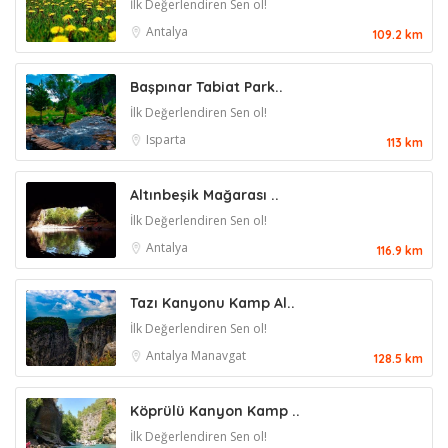
İlk Değerlendiren Sen ol!
Antalya
109.2 km
Başpınar Tabiat Park..
İlk Değerlendiren Sen ol!
Isparta
113 km
Altınbeşik Mağarası ..
İlk Değerlendiren Sen ol!
Antalya
116.9 km
Tazı Kanyonu Kamp Al..
İlk Değerlendiren Sen ol!
Antalya
Manavgat
128.5 km
Köprülü Kanyon Kamp ..
İlk Değerlendiren Sen ol!