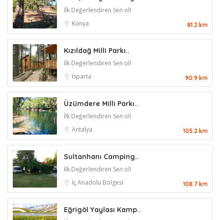
İlk Değerlendiren Sen ol!
Konya
81.2 km
Kızıldağ Milli Parkı..
İlk Değerlendiren Sen ol!
Isparta
90.9 km
Üzümdere Milli Parkı..
İlk Değerlendiren Sen ol!
Antalya
105.2 km
Sultanhanı Camping..
İlk Değerlendiren Sen ol!
İç Anadolu Bölgesi
108.7 km
Eğrigöl Yaylası Kamp..