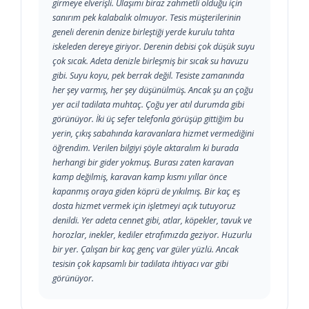
girmeye elverişli. Ulaşımı biraz zahmetli olduğu için
sanırım pek kalabalık olmuyor. Tesis müşterilerinin
geneli derenin denize birleştiği yerde kurulu tahta
iskeleden dereye giriyor. Derenin debisi çok düşük suyu
çok sıcak. Adeta denizle birleşmiş bir sıcak su havuzu
gibi. Suyu koyu, pek berrak değil. Tesiste zamanında
her şey varmış, her şey düşünülmüş. Ancak şu an çoğu
yer acil tadilata muhtaç. Çoğu yer atıl durumda gibi
görünüyor. İki üç sefer telefonla görüşüp gittiğim bu
yerin, çıkış sabahında karavanlara hizmet vermediğini
öğrendim. Verilen bilgiyi şöyle aktaralım ki burada
herhangi bir gider yokmuş. Burası zaten karavan
kamp değilmiş, karavan kamp kısmı yıllar önce
kapanmış oraya giden köprü de yıkılmış. Bir kaç eş
dosta hizmet vermek için işletmeyi açık tutuyoruz
denildi. Yer adeta cennet gibi, atlar, köpekler, tavuk ve
horozlar, inekler, kediler etrafımızda geziyor. Huzurlu
bir yer. Çalışan bir kaç genç var güler yüzlü. Ancak
tesisin çok kapsamlı bir tadilata ihtiyacı var gibi
görünüyor.