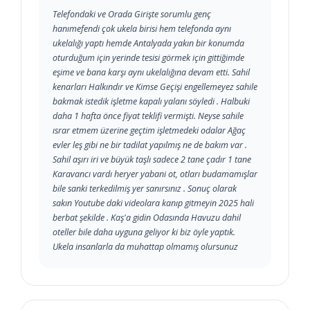
Telefondaki ve Orada Girişte sorumlu genç
hanımefendi çok ukela birisi hem telefonda aynı
ukelalığı yaptı hemde Antalyada yakın bir konumda
oturduğum için yerinde tesisi görmek için gittiğimde
eşime ve bana karşı aynı ukelalığına devam etti. Sahil
kenarları Halkındır ve Kimse Geçişi engellemeyez sahile
bakmak istedik işletme kapalı yalanı söyledi . Halbuki
daha 1 hafta önce fiyat teklifi vermişti. Neyse sahile
ısrar etmem üzerine geçtim işletmedeki odalar Ağaç
evler leş gibi ne bir tadilat yapılmış ne de bakım var .
Sahil aşırı iri ve büyük taşlı sadece 2 tane çadır 1 tane
Karavancı vardı heryer yabani ot, otları budamamışlar
bile sanki terkedilmiş yer sanırsınız . Sonuç olarak
sakın Youtube daki videolara kanıp gitmeyin 2025 hali
berbat şekilde . Kaş'a gidin Odasında Havuzu dahil
oteller bile daha uyguna geliyor ki biz öyle yaptık.
Ukela insanlarla da muhattap olmamış olursunuz