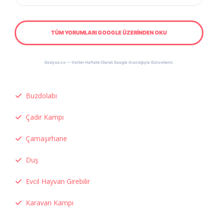
TÜM YORUMLARI GOOGLE ÜZERİNDEN OKU
Geziyoo.co — Veriler Haftalık Olarak Google Aracılığıyla Güncellenir.
Buzdolabı
Çadır Kampı
Çamaşırhane
Duş
Evcil Hayvan Girebilir
Karavan Kampı