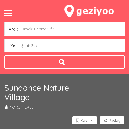
Ara :
Şehir Seç
Yer:
Sundance Nature
Village
YORUM EKLE !!
Kaydet
Paylaş