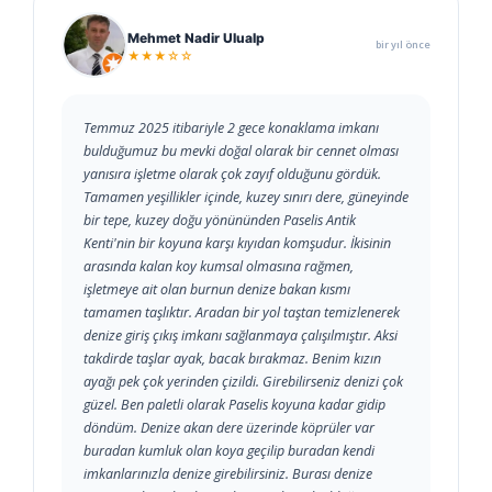
Mehmet Nadir Ulualp
bir yıl önce
★★★☆☆
Temmuz 2025 itibariyle 2 gece konaklama imkanı
bulduğumuz bu mevki doğal olarak bir cennet olması
yanısıra işletme olarak çok zayıf olduğunu gördük.
Tamamen yeşillikler içinde, kuzey sınırı dere, güneyinde
bir tepe, kuzey doğu yönününden Paselis Antik
Kenti'nin bir koyuna karşı kıyıdan komşudur. İkisinin
arasında kalan koy kumsal olmasına rağmen,
işletmeye ait olan burnun denize bakan kısmı
tamamen taşlıktır. Aradan bir yol taştan temizlenerek
denize giriş çıkış imkanı sağlanmaya çalışılmıştır. Aksi
takdirde taşlar ayak, bacak bırakmaz. Benim kızın
ayağı pek çok yerinden çizildi. Girebilirseniz denizi çok
güzel. Ben paletli olarak Paselis koyuna kadar gidip
döndüm. Denize akan dere üzerinde köprüler var
buradan kumluk olan koya geçilip buradan kendi
imkanlarınızla denize girebilirsiniz. Burası denize