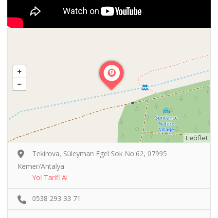
Leaflet
Tekirova, Süleyman Egel Sok No:62, 07995
Kemer/Antalya
Yol Tarifi Al
0538 293 33 71