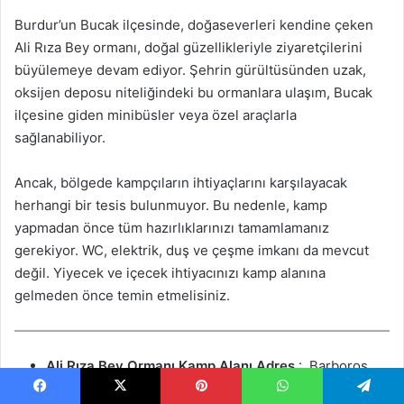
Burdur’un Bucak ilçesinde, doğaseverleri kendine çeken
Ali Rıza Bey ormanı, doğal güzellikleriyle ziyaretçilerini
büyülemeye devam ediyor. Şehrin gürültüsünden uzak,
oksijen deposu niteliğindeki bu ormanlara ulaşım, Bucak
ilçesine giden minibüsler veya özel araçlarla
sağlanabiliyor.
Ancak, bölgede kampçıların ihtiyaçlarını karşılayacak
herhangi bir tesis bulunmuyor. Bu nedenle, kamp
yapmadan önce tüm hazırlıklarınızı tamamlamanız
gerekiyor. WC, elektrik, duş ve çeşme imkanı da mevcut
değil. Yiyecek ve içecek ihtiyacınızı kamp alanına
gelmeden önce temin etmelisiniz.
Ali Rıza Bey Ormanı Kamp Alanı
Adres
: Barboros,
Mustafa Konu Cd. Yanyolu No:116, 15300
Facebook
X
Pinterest
WhatsApp
Telegram