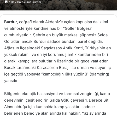
7 dakika okuma süresi
göndermek
Burdur
, coğrafi olarak Akdeniz’e açılan kapı olsa da iklimi
ve atmosferiyle kendine has bir “Göller Bölgesi”
cumhuriyetidir. Şehrin en büyük markası şüphesiz Salda
Gölü’dür; ancak Burdur sadece bundan ibaret değildir.
Ağlasun ilçesindeki Sagalassos Antik Kenti, Türkiye’nin en
yüksek rakımlı ve en iyi korunmuş antik kentlerinden biri
olarak, kampçılara bulutların üzerinde bir gece vaat eder.
Bucak tarafındaki Karacaören Barajı ise orman ve suyun iç
içe geçtiği yapısıyla “kampçılığın lüks yüzünü” (glamping)
yansıtır.
Bölgenin ekolojik hassasiyeti ve tarımsal zenginliği, kamp
deneyimini çeşitlendirir. Salda Gölü çevresi 1. Derece Sit
Alanı olduğu için kumsalda kamp yasaktır, sadece
belirlenen belediye alanlarında kalınabilir. Yaz aylarında