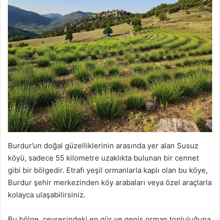
Burdur’un doğal güzelliklerinin arasında yer alan Susuz
köyü, sadece 55 kilometre uzaklıkta bulunan bir cennet
gibi bir bölgedir. Etrafı yeşil ormanlarla kaplı olan bu köye,
Burdur şehir merkezinden köy arabaları veya özel araçlarla
kolayca ulaşabilirsiniz.
Bu bölge, çevresindeki en gür ve geniş orman topluluğuna