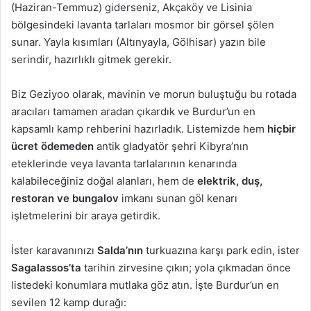
(Haziran-Temmuz) giderseniz, Akçaköy ve Lisinia
bölgesindeki lavanta tarlaları mosmor bir görsel şölen
sunar. Yayla kısımları (Altınyayla, Gölhisar) yazın bile
serindir, hazırlıklı gitmek gerekir.
Biz Geziyoo olarak, mavinin ve morun buluştuğu bu rotada
aracıları tamamen aradan çıkardık ve Burdur’un en
kapsamlı kamp rehberini hazırladık. Listemizde hem
hiçbir
ücret ödemeden
antik gladyatör şehri Kibyra’nın
eteklerinde veya lavanta tarlalarının kenarında
kalabileceğiniz doğal alanları, hem de
elektrik, duş,
restoran ve bungalov
imkanı sunan göl kenarı
işletmelerini bir araya getirdik.
İster karavanınızı
Salda’nın
turkuazına karşı park edin, ister
Sagalassos’ta
tarihin zirvesine çıkın; yola çıkmadan önce
listedeki konumlara mutlaka göz atın. İşte Burdur’un en
sevilen 12 kamp durağı: