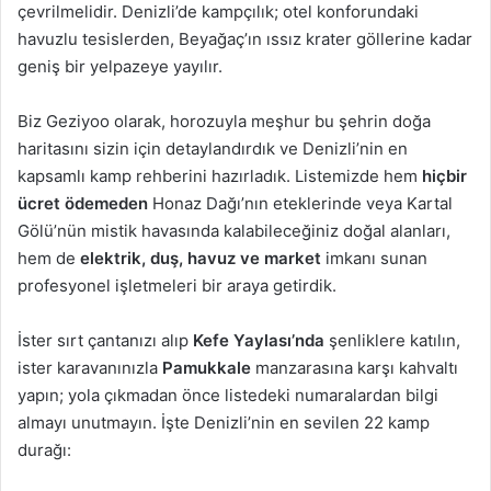
çevrilmelidir. Denizli’de kampçılık; otel konforundaki
havuzlu tesislerden, Beyağaç’ın ıssız krater göllerine kadar
geniş bir yelpazeye yayılır.
Biz Geziyoo olarak, horozuyla meşhur bu şehrin doğa
haritasını sizin için detaylandırdık ve Denizli’nin en
kapsamlı kamp rehberini hazırladık. Listemizde hem
hiçbir
ücret ödemeden
Honaz Dağı’nın eteklerinde veya Kartal
Gölü’nün mistik havasında kalabileceğiniz doğal alanları,
hem de
elektrik, duş, havuz ve market
imkanı sunan
profesyonel işletmeleri bir araya getirdik.
İster sırt çantanızı alıp
Kefe Yaylası’nda
şenliklere katılın,
ister karavanınızla
Pamukkale
manzarasına karşı kahvaltı
yapın; yola çıkmadan önce listedeki numaralardan bilgi
almayı unutmayın. İşte Denizli’nin en sevilen 22 kamp
durağı: