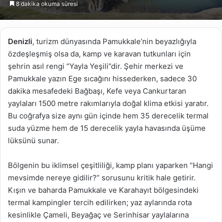
8 dakika okuma süresi
göndermek
Denizli
, turizm dünyasında Pamukkale’nin beyazlığıyla
özdeşleşmiş olsa da, kamp ve karavan tutkunları için
şehrin asıl rengi “Yayla Yeşili”dir. Şehir merkezi ve
Pamukkale yazın Ege sıcağını hissederken, sadece 30
dakika mesafedeki Bağbaşı, Kefe veya Cankurtaran
yaylaları 1500 metre rakımlarıyla doğal klima etkisi yaratır.
Bu coğrafya size aynı gün içinde hem 35 derecelik termal
suda yüzme hem de 15 derecelik yayla havasında üşüme
lüksünü sunar.
Bölgenin bu iklimsel çeşitliliği, kamp planı yaparken “Hangi
mevsimde nereye gidilir?” sorusunu kritik hale getirir.
Kışın ve baharda Pamukkale ve Karahayıt bölgesindeki
termal kampingler tercih edilirken; yaz aylarında rota
kesinlikle Çameli, Beyağaç ve Serinhisar yaylalarına