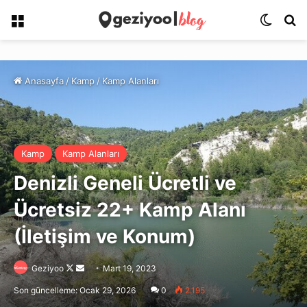
Menü
Dış gö
Ar
Anasayfa
/
Kamp
/
Kamp Alanları
Kamp
Kamp Alanları
Denizli Geneli Ücretli ve
Ücretsiz 22+ Kamp Alanı
(İletişim ve Konum)
Follow
Bir
Geziyoo
Mart 19, 2023
on
e-
Son güncelleme: Ocak 29, 2026
0
2.195
X
posta