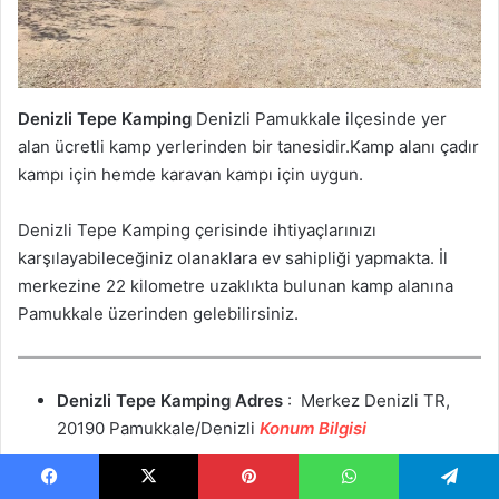
Denizli Tepe Kamping
Denizli Pamukkale ilçesinde yer
alan ücretli kamp yerlerinden bir tanesidir.Kamp alanı çadır
kampı için hemde karavan kampı için uygun.
Denizli Tepe Kamping çerisinde ihtiyaçlarınızı
karşılayabileceğiniz olanaklara ev sahipliği yapmakta. İl
merkezine 22 kilometre uzaklıkta bulunan kamp alanına
Pamukkale üzerinden gelebilirsiniz.
Denizli Tepe Kamping
Adres
: Merkez Denizli TR,
20190 Pamukkale/Denizli
Konum Bilgisi
Denizli Tepe Kamping
Telefon:
0532 614 53 48
Denizli Tepe Kamping
Detaylı Bilgi :
Detaylı Bilgiler
Facebook
X
Pinterest
WhatsApp
Telegram