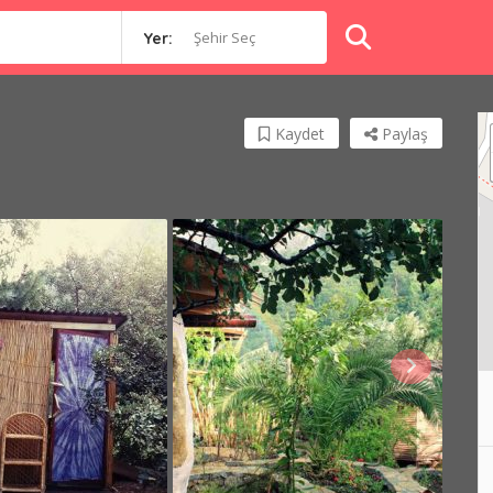
Şehir Seç
Yer:
Kaydet
Paylaş