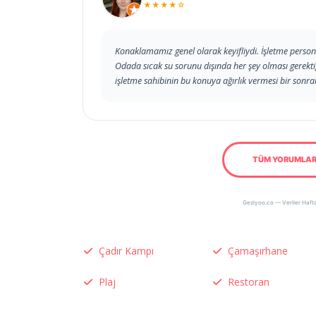
★★★★☆
Konaklamamız genel olarak keyifliydi. İşletme persone
Odada sıcak su sorunu dışında her şey olması gerektiğ
işletme sahibinin bu konuya ağırlık vermesi bir sonraki
TÜM YORUMLAR
Geziyoo.co — Veriler Hafta
Çadır Kampı
Çamaşırhane
Plaj
Restoran