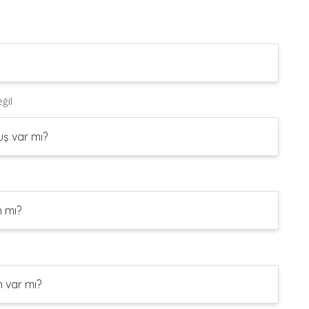
ğil
ş var mı?
n mı?
 var mı?