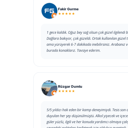
Fakir Gurme
★★★★★
1 gece kaldık. Oğuz bey sağ olsun çok güzel ilgilendi
Dağlara bakıyor, çok güzeldi. Ortak kullanılan güzel
ama yürüyerek 6-7 dakikada inebilirsiniz. Arabanız va
burada konaklarız. Tavsiye ederim.
Rüzgar Dumlu
★★★★★
5/5 yıldızı hak eden bir kamp deneyimiydi. Tesis son 
duyulan her şey düşünülmüştü. Alkol yiyecek ve içecek
güler yüzlü, ilgili ve her konuda yardımcı olmaya ça
çevredeki noktaları keşfetmek için oldukça avantajlı.