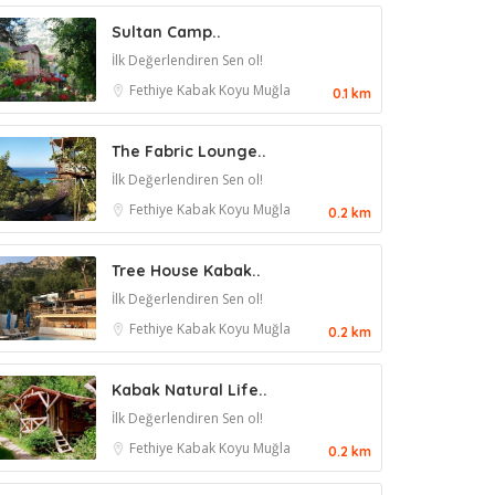
Sultan Camp..
İlk Değerlendiren Sen ol!
Fethiye
Kabak Koyu
Muğla
0.1 km
The Fabric Lounge..
İlk Değerlendiren Sen ol!
Fethiye
Kabak Koyu
Muğla
0.2 km
Tree House Kabak..
İlk Değerlendiren Sen ol!
Fethiye
Kabak Koyu
Muğla
0.2 km
Kabak Natural Life..
İlk Değerlendiren Sen ol!
Fethiye
Kabak Koyu
Muğla
0.2 km