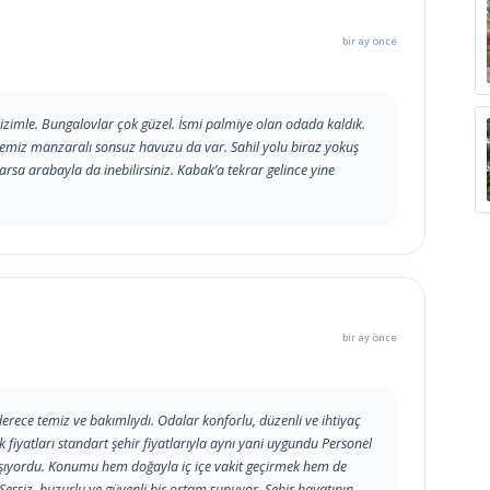
bir ay önce
 bizimle. Bungalovlar çok güzel. İsmi palmiye olan odada kaldık.
 temiz manzaralı sonsuz havuzu da var. Sahil yolu biraz yokuş
rsa arabayla da inebilirsiniz. Kabak’a tekrar gelince yine
bir ay önce
derece temiz ve bakımlıydı. Odalar konforlu, düzenli ve ihtiyaç
 fiyatları standart şehir fiyatlarıyla aynı yani uygundu Personel
lışıyordu. Konumu hem doğayla iç içe vakit geçirmek hem de
 Sessiz, huzurlu ve güvenli bir ortam sunuyor. Şehir hayatının