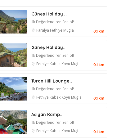
Güneş Holiday ..
İlk Değerlendiren Sen ol!
Faralya
Fethiye
Muğla
0.1 km
Güneş Holiday..
İlk Değerlendiren Sen ol!
Fethiye
Kabak Koyu
Muğla
0.1 km
Turan Hill Lounge..
İlk Değerlendiren Sen ol!
Fethiye
Kabak Koyu
Muğla
0.1 km
Aşiyan Kamp..
İlk Değerlendiren Sen ol!
Fethiye
Kabak Koyu
Muğla
0.1 km