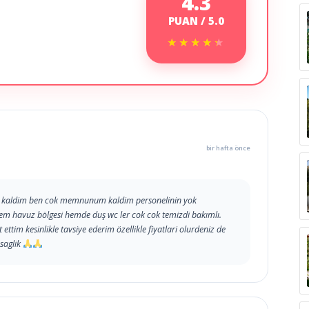
4.3
PUAN / 5.0
★★★★★
★★★★★
bir hafta önce
ta kaldim ben cok memnunum kaldim personelinin yok
em havuz bölgesi hemde duş wc ler cok cok temizdi bakımlı.
tim kesinlikle tavsiye ederim özellikle fiyatlari olurdeniz de
saglik