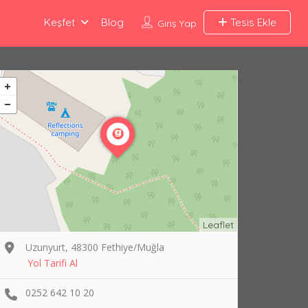
Keşfet
Blog
Tesis Ekle
Giriş Yap
Leaflet
Uzunyurt, 48300 Fethiye/Muğla
Yol Tarifi Al
0252 642 10 20