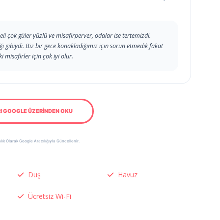
li çok güler yüzlü ve misafirperver, odalar ise tertemizdi.
i gibiydi. Biz bir gece konakladığımız için sorun etmedik fakat
 misafirler için çok iyi olur.
I GOOGLE ÜZERİNDEN OKU
lık Olarak Google Aracılığıyla Güncellenir.
Duş
Havuz
Ücretsiz Wi-Fi