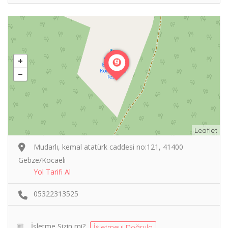
Leaflet
Mudarlı, kemal atatürk caddesi no:121, 41400
Gebze/Kocaeli
Yol Tarifi Al
05322313525
İşletme Sizin mi?
İşletmeyi Doğrula