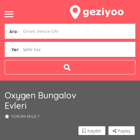
Ara :
Şehir Seç
Yer:
Oxygen Bungalov
Evleri
YORUM EKLE !!
Kaydet
Paylaş