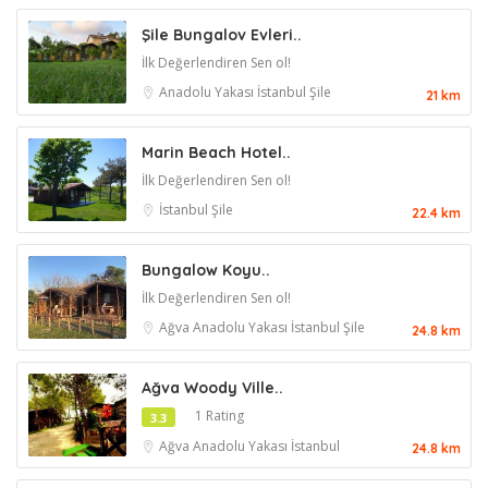
Şile Bungalov Evleri..
İlk Değerlendiren Sen ol!
Anadolu Yakası
İstanbul
Şile
21 km
Marin Beach Hotel..
İlk Değerlendiren Sen ol!
İstanbul
Şile
22.4 km
Bungalow Koyu..
İlk Değerlendiren Sen ol!
Ağva
Anadolu Yakası
İstanbul
Şile
24.8 km
Ağva Woody Ville..
1 Rating
3.3
Ağva
Anadolu Yakası
İstanbul
24.8 km