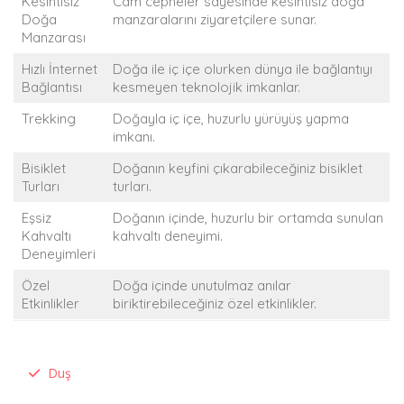
Kesintisiz
Cam cepheler sayesinde kesintisiz doğa
Doğa
manzaralarını ziyaretçilere sunar.
Manzarası
Hızlı İnternet
Doğa ile iç içe olurken dünya ile bağlantıyı
Bağlantısı
kesmeyen teknolojik imkanlar.
Trekking
Doğayla iç içe, huzurlu yürüyüş yapma
imkanı.
Bisiklet
Doğanın keyfini çıkarabileceğiniz bisiklet
Turları
turları.
Eşsiz
Doğanın içinde, huzurlu bir ortamda sunulan
Kahvaltı
kahvaltı deneyimi.
Deneyimleri
Özel
Doğa içinde unutulmaz anılar
Etkinlikler
biriktirebileceğiniz özel etkinlikler.
Duş