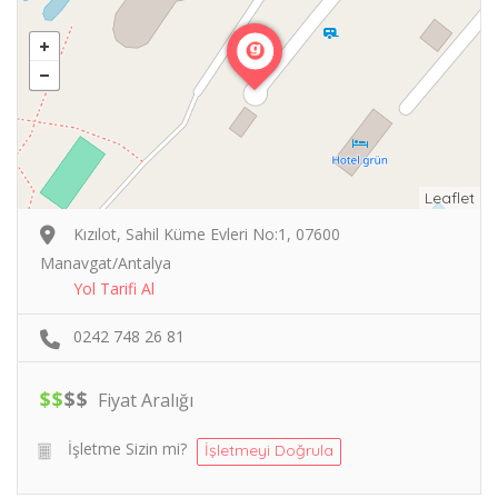
Leaflet
Kızılot, Sahil Küme Evleri No:1, 07600
Manavgat/Antalya
Yol Tarifi Al
0242 748 26 81
$
$
$
$
Fiyat Aralığı
İşletme Sizin mi?
İşletmeyi Doğrula