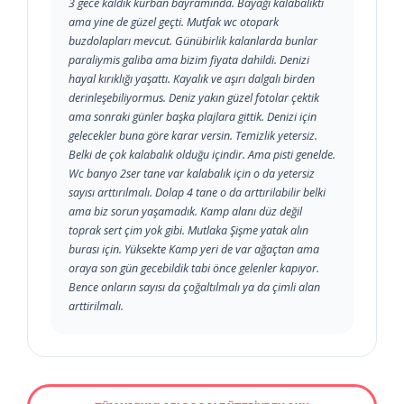
3 gece kaldık kurban bayramında. Bayağı kalabalıktı
ama yine de güzel geçti. Mutfak wc otopark
buzdolapları mevcut. Günübirlik kalanlarda bunlar
paraliymis galiba ama bizim fiyata dahildi. Denizi
hayal kırıklığı yaşattı. Kayalık ve aşırı dalgalı birden
derinleşebiliyormus. Deniz yakın güzel fotolar çektik
ama sonraki günler başka plajlara gittik. Denizi için
gelecekler buna göre karar versin. Temizlik yetersiz.
Belki de çok kalabalık olduğu içindir. Ama pisti genelde.
Wc banyo 2ser tane var kalabalık için o da yetersiz
sayısı arttırılmalı. Dolap 4 tane o da arttırilabilir belki
ama biz sorun yaşamadık. Kamp alanı düz değil
toprak sert çim yok gibi. Mutlaka Şişme yatak alın
burası için. Yüksekte Kamp yeri de var ağaçtan ama
oraya son gün gecebildik tabi önce gelenler kapıyor.
Bence onların sayısı da çoğaltılmalı ya da çimli alan
arttirilmalı.