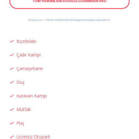
TÜM YORUMLARI GOOGLE ÜZERİNDEN OKU
Geziyoo.co — Veriler Haftalık Olarak Google Aracılığıyla Güncellenir.
Buzdolabı
Çadır Kampı
Çamaşırhane
Duş
Karavan Kampı
Mutfak
Plaj
Ücretsiz Otopark