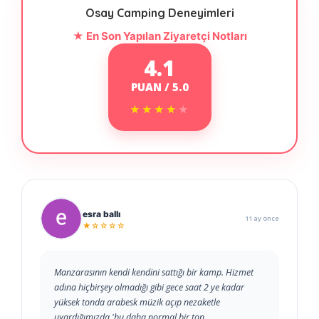
Osay Camping Deneyimleri
★ En Son Yapılan Ziyaretçi Notları
4.1
PUAN / 5.0
★★★★★
★★★★★
esra ballı
11 ay önce
★☆☆☆☆
Manzarasının kendi kendini sattığı bir kamp. Hizmet
adına hiçbirşey olmadığı gibi gece saat 2 ye kadar
yüksek tonda arabesk müzik açıp nezaketle
uyardığımızda 'bu daha normal bir ton