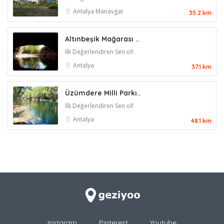
Antalya
Manavgat
35.2 km
Altınbeşik Mağarası ..
İlk Değerlendiren Sen ol!
Antalya
37.1 km
Üzümdere Milli Parkı..
İlk Değerlendiren Sen ol!
Antalya
48.1 km
Instgram
Pinterest
Youtube