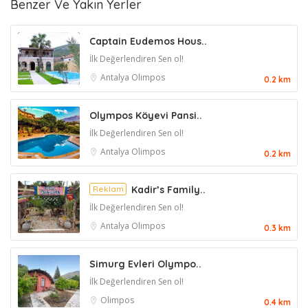
Benzer Ve Yakın Yerler
Captain Eudemos Hous..
İlk Değerlendiren Sen ol!
Antalya
Olimpos
0.2 km
Olympos Köyevi Pansi..
İlk Değerlendiren Sen ol!
Antalya
Olimpos
0.2 km
Reklam
Kadir’s Family..
İlk Değerlendiren Sen ol!
Antalya
Olimpos
0.3 km
Simurg Evleri Olympo..
İlk Değerlendiren Sen ol!
Olimpos
0.4 km