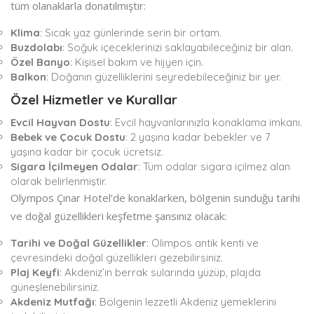
tüm olanaklarla donatılmıştır:
Klima
: Sıcak yaz günlerinde serin bir ortam.
Buzdolabı
: Soğuk içeceklerinizi saklayabileceğiniz bir alan.
Özel Banyo
: Kişisel bakım ve hijyen için.
Balkon
: Doğanın güzelliklerini seyredebileceğiniz bir yer.
Özel Hizmetler ve Kurallar
Evcil Hayvan Dostu
: Evcil hayvanlarınızla konaklama imkanı.
Bebek ve Çocuk Dostu
: 2 yaşına kadar bebekler ve 7
yaşına kadar bir çocuk ücretsiz.
Sigara İçilmeyen Odalar
: Tüm odalar sigara içilmez alan
olarak belirlenmiştir.
Olympos Çınar Hotel’de konaklarken, bölgenin sunduğu tarihi
ve doğal güzellikleri keşfetme şansınız olacak:
Tarihi ve Doğal Güzellikler
: Olimpos antik kenti ve
çevresindeki doğal güzellikleri gezebilirsiniz.
Plaj Keyfi
: Akdeniz’in berrak sularında yüzüp, plajda
güneşlenebilirsiniz.
Akdeniz Mutfağı
: Bölgenin lezzetli Akdeniz yemeklerini