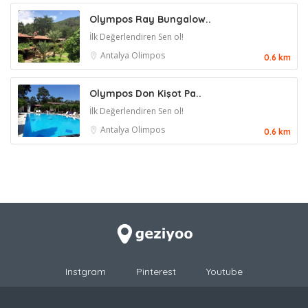
Olympos Ray Bungalow..
İlk Değerlendiren Sen ol!
Antalya
Olimpos
0.6 km
Olympos Don Kişot Pa..
İlk Değerlendiren Sen ol!
Antalya
Olimpos
0.6 km
Instgram
Pinterest
Youtube