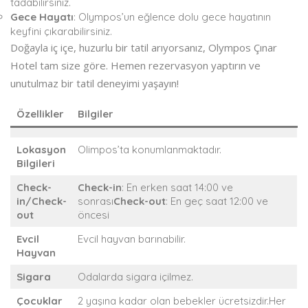
tadabilirsiniz.
Gece Hayatı
: Olympos’un eğlence dolu gece hayatının
keyfini çıkarabilirsiniz.
Doğayla iç içe, huzurlu bir tatil arıyorsanız, Olympos Çınar
Hotel tam size göre. Hemen rezervasyon yaptırın ve
unutulmaz bir tatil deneyimi yaşayın!
Özellikler
Bilgiler
Lokasyon
Olimpos’ta konumlanmaktadır.
Bilgileri
Check-
Check-in
: En erken saat 14:00 ve
in/Check-
sonrası
Check-out
: En geç saat 12:00 ve
out
öncesi
Evcil
Evcil hayvan barınabilir.
Hayvan
Sigara
Odalarda sigara içilmez.
Çocuklar
2 yaşına kadar olan bebekler ücretsizdir.Her