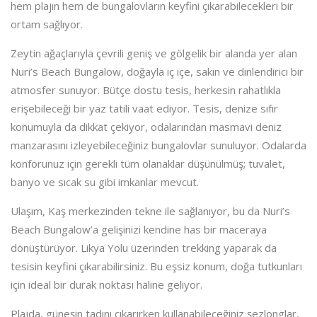
hem plajın hem de bungalovların keyfini çıkarabilecekleri bir
ortam sağlıyor.
Zeytin ağaçlarıyla çevrili geniş ve gölgelik bir alanda yer alan
Nuri’s Beach Bungalow, doğayla iç içe, sakin ve dinlendirici bir
atmosfer sunuyor. Bütçe dostu tesis, herkesin rahatlıkla
erişebileceği bir yaz tatili vaat ediyor. Tesis, denize sıfır
konumuyla da dikkat çekiyor, odalarından masmavi deniz
manzarasını izleyebileceğiniz bungalovlar sunuluyor. Odalarda
konforunuz için gerekli tüm olanaklar düşünülmüş; tuvalet,
banyo ve sıcak su gibi imkanlar mevcut.
Ulaşım, Kaş merkezinden tekne ile sağlanıyor, bu da Nuri’s
Beach Bungalow’a gelişinizi kendine has bir maceraya
dönüştürüyor. Likya Yolu üzerinden trekking yaparak da
tesisin keyfini çıkarabilirsiniz. Bu eşsiz konum, doğa tutkunları
için ideal bir durak noktası haline geliyor.
Plajda, güneşin tadını çıkarırken kullanabileceğiniz şezlonglar,