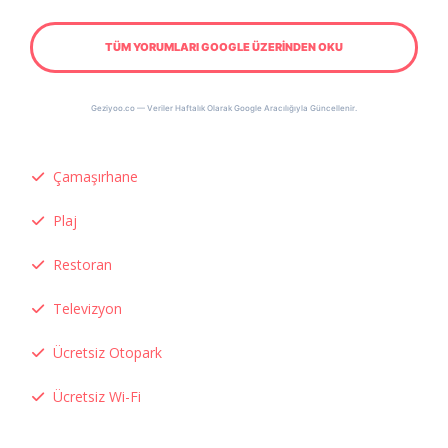
TÜM YORUMLARI GOOGLE ÜZERİNDEN OKU
Geziyoo.co — Veriler Haftalık Olarak Google Aracılığıyla Güncellenir.
Çamaşırhane
Plaj
Restoran
Televizyon
Ücretsiz Otopark
Ücretsiz Wi-Fi