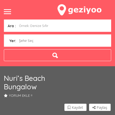
Ara :
Şehir Seç
Yer:
Nuri’s Beach
Bungalow
YORUM EKLE !!
Kaydet
Paylaş