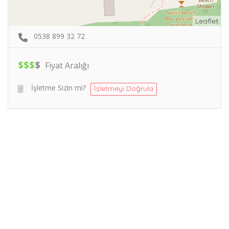
Leaflet
0538 899 32 72
$
$
$
$
Fiyat Aralığı
İşletme Sizin mi?
İşletmeyi Doğrula