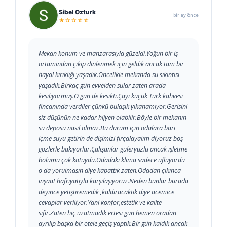
Sibel Ozturk
bir ay önce
★☆☆☆☆
Mekan konum ve manzarasıyla güzeldi.Yoğun bir iş
ortamından çıkıp dinlenmek için geldik ancak tam bir
hayal kırıklığı yaşadık.Öncelikle mekanda su sıkıntısı
yaşadık.Birkaç gün evvelden sular zaten arada
kesiliyormuş.O gün de kesikti.Çayı küçük Türk kahvesi
fincanında verdiler çünkü bulaşık yıkanamıyor.Gerisini
siz düşünün ne kadar hijyen olabilir.Böyle bir mekanın
su deposu nasıl olmaz.Bu durum için odalara bari
içme suyu getirin de dişimizi fırçalayalım diyoruz boş
gözlerle bakıyorlar.Çalışanlar güleryüzlü ancak işletme
bölümü çok kötüydü.Odadaki klima sadece üflüyordu
o da yorulmasın diye kapattık zaten.Odadan çıkınca
inşaat hafriyatıyla karşılaşıyoruz.Neden bunlar burada
deyince yetiştiremedik ,kaldıracaktık diye acemice
cevaplar veriliyor.Yani konfor,estetik ve kalite
sıfır.Zaten hiç uzatmadık ertesi gün hemen oradan
ayrılıp başka bir otele geçiş yaptık.Bir gün kaldık ancak