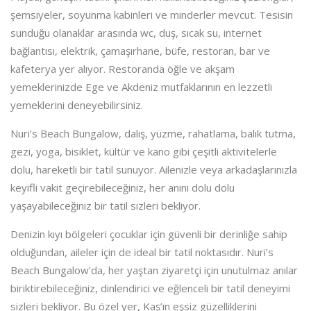
şemsiyeler, soyunma kabinleri ve minderler mevcut. Tesisin
sunduğu olanaklar arasında wc, duş, sıcak su, internet
bağlantısı, elektrik, çamaşırhane, büfe, restoran, bar ve
kafeterya yer alıyor. Restoranda öğle ve akşam
yemeklerinizde Ege ve Akdeniz mutfaklarının en lezzetli
yemeklerini deneyebilirsiniz.
Nuri’s Beach Bungalow, dalış, yüzme, rahatlama, balık tutma,
gezi, yoga, bisiklet, kültür ve kano gibi çeşitli aktivitelerle
dolu, hareketli bir tatil sunuyor. Ailenizle veya arkadaşlarınızla
keyifli vakit geçirebileceğiniz, her anını dolu dolu
yaşayabileceğiniz bir tatil sizleri bekliyor.
Denizin kıyı bölgeleri çocuklar için güvenli bir derinliğe sahip
olduğundan, aileler için de ideal bir tatil noktasıdır. Nuri’s
Beach Bungalow’da, her yaştan ziyaretçi için unutulmaz anılar
biriktirebileceğiniz, dinlendirici ve eğlenceli bir tatil deneyimi
sizleri bekliyor. Bu özel yer, Kaş’ın eşsiz güzelliklerini