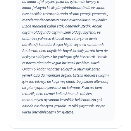
bu kadar ufak şeyleri fakat bu işletmede herşey o
kadar falsoydu ki. İlk gün yıldönümümüzdü ve sabah
bize özellikle restoranlarında akşam yemeği yememizi,
mezelerini denememizi masa ayıracaklarını söylediler.
Bizde maalesef kabul ettik, denemek istedik. Ancak
akşam olduğunda aşçının izinli olduğu söylendi ve
önümüze yalnızca iki basit meze (turşu ve deniz
börülcesi) konuldu. Başka hiçbir seçenek sunulmadı.
Bu durum hem büyük bir hayal kırıklığı yarattı hem de
açıkçası ciddiyetsiz bir yaklaşım gibi hissettirdi. Üstelik
restoran alanında yoğun bir sinek problemi vardı.
Ortam o kadar rahatsız ediciydi ki oturmak zaten
yemek olsa da mümkün değildi. Üstelik merkeze ulaşım
için son tekneyi de kaçırmış olduk, bu yüzden alternatif
bir plan yapma şansımız da kalmadı. Kısacası hem
temizlik, hem hizmet kalitesi hem de müşteri
memnuniyeti açısından kesinlikle beklentimizin çok
altında bir deneyim yaşadık. Rezillik yaşamak isteyen
varsa önerebileceğim bir işletme.