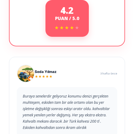
4.2
PUAN / 5.0
★★★★★
★★★★★
Seda Yılmaz
3 hafta önce
★★★★★
Buraya senelerdir geliyoruz konumu denizi gerçekten
muhteşem, eskiden tam bir aile ortamı olan bu yer
işletme değişikliği sonrası eskiyi aratır oldu. kahvaltılar
yemek yenilen yerler değişmiş. Her şey ekstra ekstra.
Kahvaltı mekanı daracık .bir Türk kahvesi 200 tl .
Eskiden kahvaltıdan sonra ikram alırdık