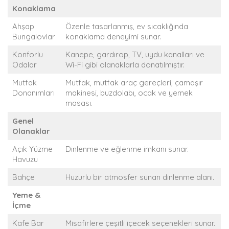
Konaklama
Ahşap
Özenle tasarlanmış, ev sıcaklığında
Bungalovlar
konaklama deneyimi sunar.
Konforlu
Kanepe, gardırop, TV, uydu kanalları ve
Odalar
Wi-Fi gibi olanaklarla donatılmıştır.
Mutfak
Mutfak, mutfak araç gereçleri, çamaşır
Donanımları
makinesi, buzdolabı, ocak ve yemek
masası.
Genel
Olanaklar
Açık Yüzme
Dinlenme ve eğlenme imkanı sunar.
Havuzu
Bahçe
Huzurlu bir atmosfer sunan dinlenme alanı.
Yeme &
İçme
Kafe Bar
Misafirlere çeşitli içecek seçenekleri sunar.