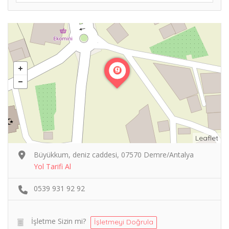
Leaflet
Büyükkum, deniz caddesi, 07570 Demre/Antalya
Yol Tarifi Al
0539 931 92 92
İşletme Sizin mi?
İşletmeyi Doğrula