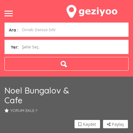
Ara :
Şehir Seç
Yer:
Noel Bungalov &
Cafe
YORUM EKLE !!
Kaydet
Paylaş