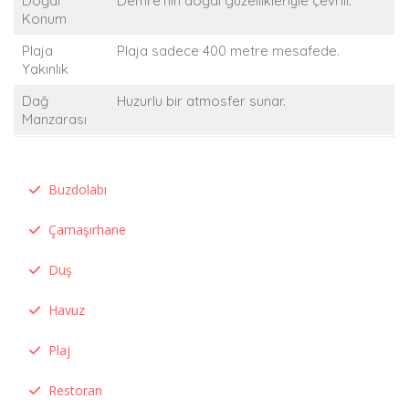
Doğal
Demre’nin doğal güzellikleriyle çevrili.
Konum
Plaja
Plaja sadece 400 metre mesafede.
Yakınlık
Dağ
Huzurlu bir atmosfer sunar.
Manzarası
Buzdolabı
Çamaşırhane
Duş
Havuz
Plaj
Restoran