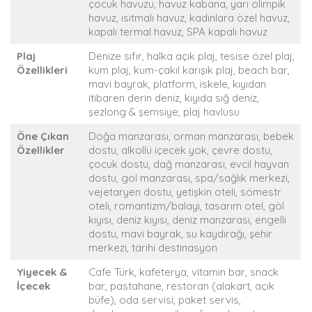
çocuk havuzu, havuz kabana, yarı olimpik
havuz, ısıtmalı havuz, kadınlara özel havuz,
kapalı termal havuz, SPA kapalı havuz
Plaj
Denize sıfır, halka açık plaj, tesise özel plaj,
Özellikleri
kum plaj, kum-çakıl karışık plaj, beach bar,
mavi bayrak, platform, iskele, kıyıdan
itibaren derin deniz, kıyıda sığ deniz,
şezlong & şemsiye, plaj havlusu
Öne Çıkan
Doğa manzarası, orman manzarası, bebek
Özellikler
dostu, alkollü içecek yok, çevre dostu,
çocuk dostu, dağ manzarası, evcil hayvan
dostu, göl manzarası, spa/sağlık merkezi,
vejetaryen dostu, yetişkin oteli, sömestr
oteli, romantizm/balayı, tasarım otel, göl
kıyısı, deniz kıyısı, deniz manzarası, engelli
dostu, mavi bayrak, su kaydırağı, şehir
merkezi, tarihi destinasyon
Yiyecek &
Cafe Türk, kafeterya, vitamin bar, snack
İçecek
bar, pastahane, restoran (alakart, açık
büfe), oda servisi, paket servis,