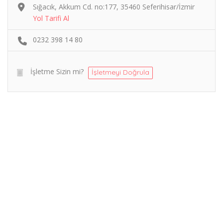
Sığacık, Akkum Cd. no:177, 35460 Seferihisar/İzmir
Yol Tarifi Al
0232 398 14 80
İşletme Sizin mi?
İşletmeyi Doğrula