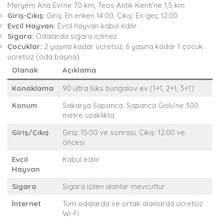
Meryem Ana Evi’ne 70 km, Teos Antik Kenti’ne 1,5 km
Giriş-Çıkış:
Giriş: En erken 14:00, Çıkış: En geç 12:00
Evcil Hayvan:
Evcil hayvan kabul edilir
Sigara:
Odalarda sigara içilmez
Çocuklar:
2 yaşına kadar ücretsiz, 6 yaşına kadar 1 çocuk
ücretsiz (oda başına)
Olanak
Açıklama
Konaklama
90 ultra lüks bungalov ev (1+1, 2+1, 3+1)
Konum
Sakarya Sapanca, Sapanca Gölü’ne 300
metre uzaklıkta
Giriş/Çıkış
Giriş: 15:00 ve sonrası, Çıkış: 12:00 ve
öncesi
Evcil
Kabul edilir
Hayvan
Sigara
Sigara içilen alanlar mevcuttur
İnternet
Tüm odalarda ve ortak alanlarda ücretsiz
Wi-Fi