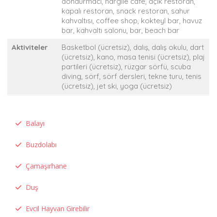
dondurmacı, nargile cafe, açık restoran,
kapalı restoran, snack restoran, sahur
kahvaltısı, coffee shop, kokteyl bar, havuz
bar, kahvaltı salonu, bar, beach bar
Aktiviteler
Basketbol (ücretsiz), dalış, dalış okulu, dart
(ücretsiz), kano, masa tenisi (ücretsiz), plaj
partileri (ücretsiz), rüzgar sörfü, scuba
diving, sörf, sörf dersleri, tekne turu, tenis
(ücretsiz), jet ski, yoga (ücretsiz)
Balayı
Buzdolabı
Çamaşırhane
Duş
Evcil Hayvan Girebilir