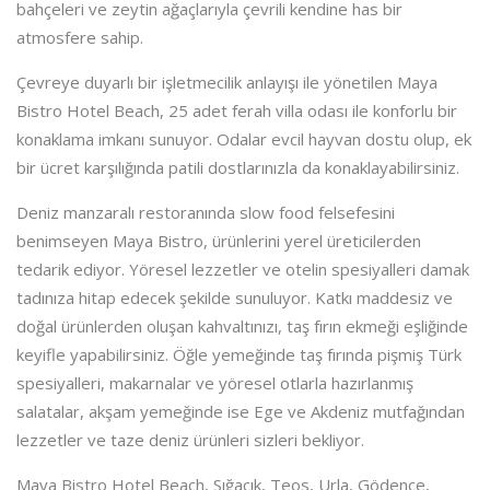
bahçeleri ve zeytin ağaçlarıyla çevrili kendine has bir
atmosfere sahip.
Çevreye duyarlı bir işletmecilik anlayışı ile yönetilen Maya
Bistro Hotel Beach, 25 adet ferah villa odası ile konforlu bir
konaklama imkanı sunuyor. Odalar evcil hayvan dostu olup, ek
bir ücret karşılığında patili dostlarınızla da konaklayabilirsiniz.
Deniz manzaralı restoranında slow food felsefesini
benimseyen Maya Bistro, ürünlerini yerel üreticilerden
tedarik ediyor. Yöresel lezzetler ve otelin spesiyalleri damak
tadınıza hitap edecek şekilde sunuluyor. Katkı maddesiz ve
doğal ürünlerden oluşan kahvaltınızı, taş fırın ekmeği eşliğinde
keyifle yapabilirsiniz. Öğle yemeğinde taş fırında pişmiş Türk
spesiyalleri, makarnalar ve yöresel otlarla hazırlanmış
salatalar, akşam yemeğinde ise Ege ve Akdeniz mutfağından
lezzetler ve taze deniz ürünleri sizleri bekliyor.
Maya Bistro Hotel Beach, Sığacık, Teos, Urla, Gödence,