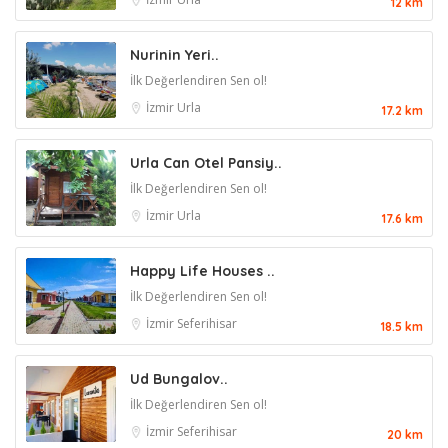
12 km
Nurinin Yeri..
İlk Değerlendiren Sen ol!
İzmir
Urla
17.2 km
Urla Can Otel Pansiy..
İlk Değerlendiren Sen ol!
İzmir
Urla
17.6 km
Happy Life Houses ..
İlk Değerlendiren Sen ol!
İzmir
Seferihisar
18.5 km
Ud Bungalov..
İlk Değerlendiren Sen ol!
İzmir
Seferihisar
20 km