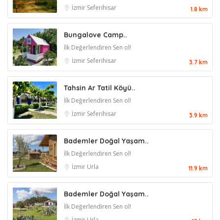
İzmir
Seferihisar
1.8 km
Bungalove Camp..
İlk Değerlendiren Sen ol!
İzmir
Seferihisar
3.7 km
Tahsin Ar Tatil Köyü..
İlk Değerlendiren Sen ol!
İzmir
Seferihisar
3.9 km
Bademler Doğal Yaşam..
İlk Değerlendiren Sen ol!
İzmir
Urla
11.9 km
Bademler Doğal Yaşam..
İlk Değerlendiren Sen ol!
İzmir
Urla