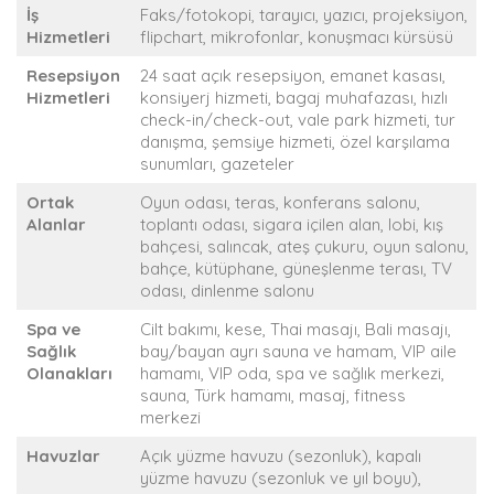
İş
Faks/fotokopi, tarayıcı, yazıcı, projeksiyon,
Hizmetleri
flipchart, mikrofonlar, konuşmacı kürsüsü
Resepsiyon
24 saat açık resepsiyon, emanet kasası,
Hizmetleri
konsiyerj hizmeti, bagaj muhafazası, hızlı
check-in/check-out, vale park hizmeti, tur
danışma, şemsiye hizmeti, özel karşılama
sunumları, gazeteler
Ortak
Oyun odası, teras, konferans salonu,
Alanlar
toplantı odası, sigara içilen alan, lobi, kış
bahçesi, salıncak, ateş çukuru, oyun salonu,
bahçe, kütüphane, güneşlenme terası, TV
odası, dinlenme salonu
Spa ve
Cilt bakımı, kese, Thai masajı, Bali masajı,
Sağlık
bay/bayan ayrı sauna ve hamam, VIP aile
Olanakları
hamamı, VIP oda, spa ve sağlık merkezi,
sauna, Türk hamamı, masaj, fitness
merkezi
Havuzlar
Açık yüzme havuzu (sezonluk), kapalı
yüzme havuzu (sezonluk ve yıl boyu),