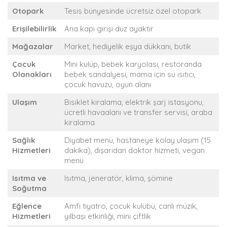
Otopark
Tesis bünyesinde ücretsiz özel otopark
Erişilebilirlik
Ana kapı girişi düz ayaktır
Mağazalar
Market, hediyelik eşya dükkanı, butik
Çocuk
Mini kulüp, bebek karyolası, restoranda
Olanakları
bebek sandalyesi, mama için su ısıtıcı,
çocuk havuzu, oyun alanı
Ulaşım
Bisiklet kiralama, elektrik şarj istasyonu,
ücretli havaalanı ve transfer servisi, araba
kiralama
Sağlık
Diyabet menü, hastaneye kolay ulaşım (15
Hizmetleri
dakika), dışarıdan doktor hizmeti, vegan
menü
Isıtma ve
Isıtma, jeneratör, klima, şömine
Soğutma
Eğlence
Amfi tiyatro, çocuk kulübü, canlı müzik,
Hizmetleri
yılbaşı etkinliği, mini çiftlik