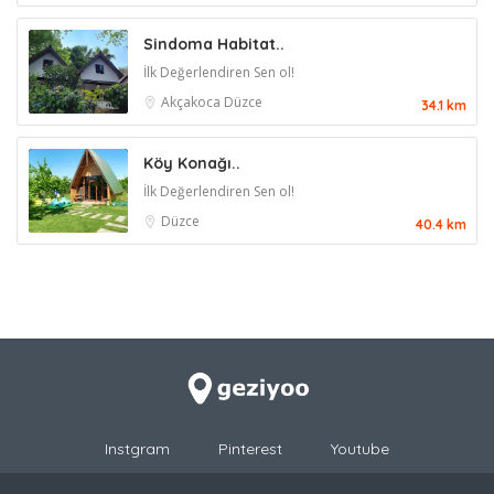
Sindoma Habitat..
İlk Değerlendiren Sen ol!
Akçakoca
Düzce
34.1 km
Köy Konağı..
İlk Değerlendiren Sen ol!
Düzce
40.4 km
Instgram
Pinterest
Youtube