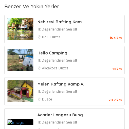
Benzer Ve Yakın Yerler
Nehirevi Rafting,Kam..
İlk Değerlendiren Sen ol!
Bolu
Düzce
16.4 km
Hello Camping..
İlk Değerlendiren Sen ol!
Akçakoca
Düzce
18 km
Melen Rafting Kamp A..
İlk Değerlendiren Sen ol!
Düzce
20.2 km
Acarlar Longozu Bung..
İlk Değerlendiren Sen ol!