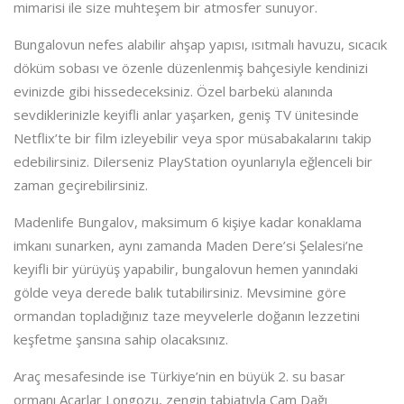
mimarisi ile size muhteşem bir atmosfer sunuyor.
Bungalovun nefes alabilir ahşap yapısı, ısıtmalı havuzu, sıcacık
döküm sobası ve özenle düzenlenmiş bahçesiyle kendinizi
evinizde gibi hissedeceksiniz. Özel barbekü alanında
sevdiklerinizle keyifli anlar yaşarken, geniş TV ünitesinde
Netflix’te bir film izleyebilir veya spor müsabakalarını takip
edebilirsiniz. Dilerseniz PlayStation oyunlarıyla eğlenceli bir
zaman geçirebilirsiniz.
Madenlife Bungalov, maksimum 6 kişiye kadar konaklama
imkanı sunarken, aynı zamanda Maden Dere’si Şelalesi’ne
keyifli bir yürüyüş yapabilir, bungalovun hemen yanındaki
gölde veya derede balık tutabilirsiniz. Mevsimine göre
ormandan topladığınız taze meyvelerle doğanın lezzetini
keşfetme şansına sahip olacaksınız.
Araç mesafesinde ise Türkiye’nin en büyük 2. su basar
ormanı Acarlar Longozu, zengin tabiatıyla Çam Dağı