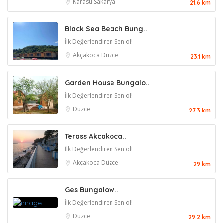
Karasu
Sakarya
21.6 km
Black Sea Beach Bung..
İlk Değerlendiren Sen ol!
Akçakoca
Düzce
23.1 km
Garden House Bungalo..
İlk Değerlendiren Sen ol!
Düzce
27.3 km
Terass Akcakoca..
İlk Değerlendiren Sen ol!
Akçakoca
Düzce
29 km
Ges Bungalow..
İlk Değerlendiren Sen ol!
Düzce
29.2 km