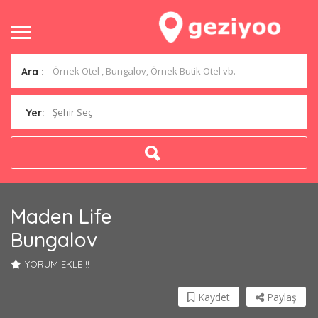
Ara :
Şehir Seç
Yer:
Maden Life
Bungalov
YORUM EKLE !!
Kaydet
Paylaş