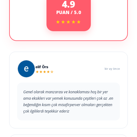
4.9
PUAN / 5.0
★★★★★
★★★★★
elif Örs
bir ay önce
★★★★☆
Genel olarak manzarası ve konaklaması hoş bir yer
ama eksikleri var yemek konusunda çeşitleri çok az .en
beğendiğin kısım çok misafirperver olmaları gerçekten
çok ilgililerdi teşekkür ederiz