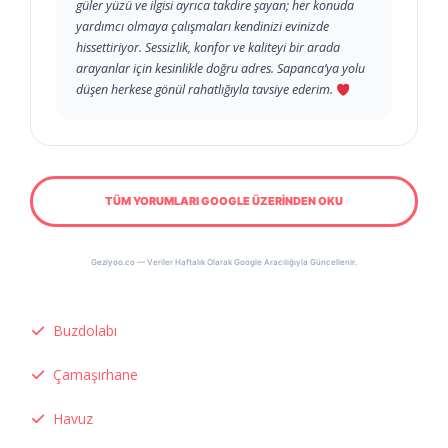
güler yüzü ve ilgisi ayrıca takdire şayan; her konuda
yardımcı olmaya çalışmaları kendinizi evinizde
hissettiriyor. Sessizlik, konfor ve kaliteyi bir arada
arayanlar için kesinlikle doğru adres. Sapanca’ya yolu
düşen herkese gönül rahatlığıyla tavsiye ederim.
TÜM YORUMLARI GOOGLE ÜZERİNDEN OKU
Geziyoo.co — Veriler Haftalık Olarak Google Aracılığıyla Güncellenir.
Buzdolabı
Çamaşırhane
Havuz