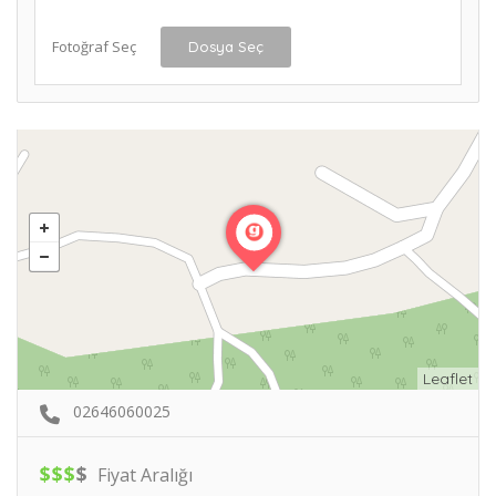
Fotoğraf Seç
Dosya Seç
Leaflet
02646060025
$
$
$
$
Fiyat Aralığı