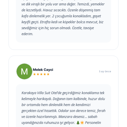
ve dik virajlı bir yolu var ama değer. Temizdi, yemekler
de lezzetliydi. Havuz sıcacıktı. Özenle döşenmiş tam
kafa dinlemelik yer. 2 çocuğumla konakladım, gayet
keyifli geçti. Etrafta kedi ve köpekler bolca mevcut, biz
sevdiğimiz için hiç sorun olmadı. Özetle, tavsiye
ederim.
Melek Cayci
5 ay önce
★★★★★
Karakaya Villa Suit Otel’de geçirdiğimiz konaklama tek
kelimeyle harikaydı. Doğanın tam kalbinde, huzur dolu
bir ortamda hem dinlendik hem de kendimizi
gerçekten özel hissettik. Odalar son derece temiz, ferah
ve özenle hazırlanmıştı. Manzara deseniz… sabah
uyandığınızda ruhunuza iyi geliyor.
Personelin