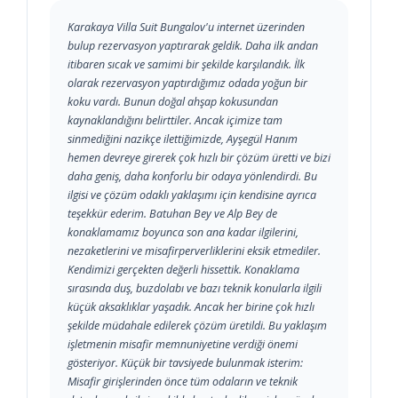
Karakaya Villa Suit Bungalov'u internet üzerinden
bulup rezervasyon yaptırarak geldik. Daha ilk andan
itibaren sıcak ve samimi bir şekilde karşılandık. İlk
olarak rezervasyon yaptırdığımız odada yoğun bir
koku vardı. Bunun doğal ahşap kokusundan
kaynaklandığını belirttiler. Ancak içimize tam
sinmediğini nazikçe ilettiğimizde, Ayşegül Hanım
hemen devreye girerek çok hızlı bir çözüm üretti ve bizi
daha geniş, daha konforlu bir odaya yönlendirdi. Bu
ilgisi ve çözüm odaklı yaklaşımı için kendisine ayrıca
teşekkür ederim. Batuhan Bey ve Alp Bey de
konaklamamız boyunca son ana kadar ilgilerini,
nezaketlerini ve misafirperverliklerini eksik etmediler.
Kendimizi gerçekten değerli hissettik. Konaklama
sırasında duş, buzdolabı ve bazı teknik konularla ilgili
küçük aksaklıklar yaşadık. Ancak her birine çok hızlı
şekilde müdahale edilerek çözüm üretildi. Bu yaklaşım
işletmenin misafir memnuniyetine verdiği önemi
gösteriyor. Küçük bir tavsiyede bulunmak isterim:
Misafir girişlerinden önce tüm odaların ve teknik