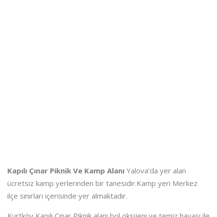
Kapılı Çınar Piknik Ve Kamp Alanı
Yalova’da yer alan
ücretsiz kamp yerlerinden bir tanesidir.Kamp yeri Merkez
ilçe sınırları içerisinde yer almaktadır.
Kurtköy Kapılı Çınar Piknik alanı bol oksijeni ve temiz havası ile