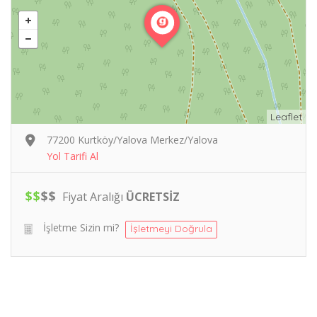
Leaflet
77200 Kurtköy/Yalova Merkez/Yalova
Yol Tarifi Al
$
$
$
$
Fiyat Aralığı
ÜCRETSİZ
İşletme Sizin mi?
İşletmeyi Doğrula