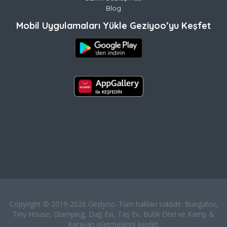
Blog
Mobil Uygulamaları Yükle Geziyoo’yu Keşfet
Copyright © 2019-2026 Geziyoo. Tüm hakları saklıdır. Bungalov,
Tiny House, Glamping, Dağ Evi, Taş Ev, Butik Otel ve Kamp &
Karavan işletmelerini keşfet.