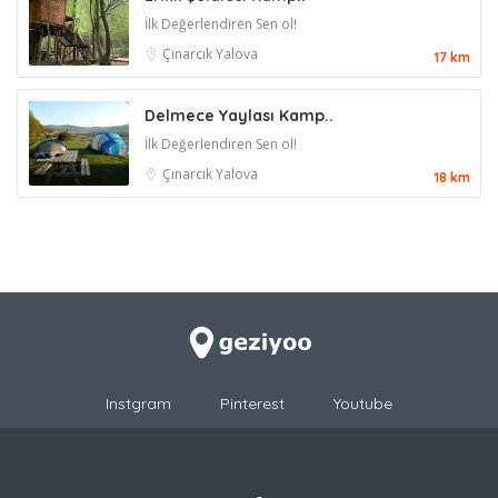
İlk Değerlendiren Sen ol!
Çınarcık
Yalova
17 km
Delmece Yaylası Kamp..
İlk Değerlendiren Sen ol!
Çınarcık
Yalova
18 km
Instgram
Pinterest
Youtube