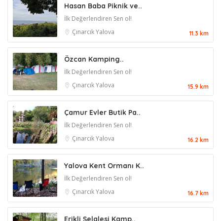
Hasan Baba Piknik ve..
İlk Değerlendiren Sen ol!
Çınarcık
Yalova
11.3 km
Özcan Kamping..
İlk Değerlendiren Sen ol!
Çınarcık
Yalova
15.9 km
Çamur Evler Butik Pa..
İlk Değerlendiren Sen ol!
Çınarcık
Yalova
16.2 km
Yalova Kent Ormanı K..
İlk Değerlendiren Sen ol!
Çınarcık
Yalova
16.7 km
Erikli Şelalesi Kamp..