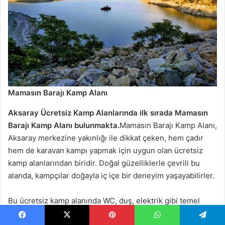
Mamasın Barajı Kamp Alanı
Aksaray Ücretsiz Kamp Alanlarında ilk sırada Mamasın
Barajı Kamp Alanı bulunmakta.
Mamasın Barajı Kamp Alanı,
Aksaray merkezine yakınlığı ile dikkat çeken, hem çadır
hem de karavan kampı yapmak için uygun olan ücretsiz
kamp alanlarından biridir. Doğal güzelliklerle çevrili bu
alanda, kampçılar doğayla iç içe bir deneyim yaşayabilirler.
Bu ücretsiz kamp alanında WC, duş, elektrik gibi temel
kamp olanakları mevcut değildir. Ancak, kampçılar ihtiyaç
Facebook
X
Pinterest
WhatsApp
Telegram