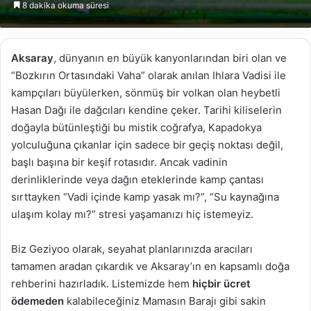
8 dakika okuma süresi
göndermek
Aksaray
, dünyanın en büyük kanyonlarından biri olan ve
“Bozkırın Ortasındaki Vaha” olarak anılan Ihlara Vadisi ile
kampçıları büyülerken, sönmüş bir volkan olan heybetli
Hasan Dağı ile dağcıları kendine çeker. Tarihi kiliselerin
doğayla bütünleştiği bu mistik coğrafya, Kapadokya
yolculuğuna çıkanlar için sadece bir geçiş noktası değil,
başlı başına bir keşif rotasıdır. Ancak vadinin
derinliklerinde veya dağın eteklerinde kamp çantası
sırttayken “Vadi içinde kamp yasak mı?”, “Su kaynağına
ulaşım kolay mı?” stresi yaşamanızı hiç istemeyiz.
Biz Geziyoo olarak, seyahat planlarınızda aracıları
tamamen aradan çıkardık ve Aksaray’ın en kapsamlı doğa
rehberini hazırladık. Listemizde hem
hiçbir ücret
ödemeden
kalabileceğiniz Mamasın Barajı gibi sakin