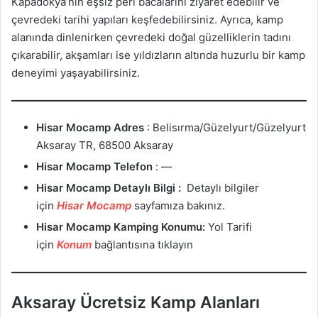
Kapadokya’nın eşsiz peri bacalarını ziyaret edebilir ve
çevredeki tarihi yapıları keşfedebilirsiniz. Ayrıca, kamp
alanında dinlenirken çevredeki doğal güzelliklerin tadını
çıkarabilir, akşamları ise yıldızların altında huzurlu bir kamp
deneyimi yaşayabilirsiniz.
Hisar Mocamp
Adres
: Belisırma/Güzelyurt/Güzelyurt
Aksaray TR, 68500 Aksaray
Hisar Mocamp
Telefon
: —
Hisar Mocamp
Detaylı Bilgi :
Detaylı bilgiler
için
Hisar Mocamp
sayfamıza bakınız.
Hisar Mocamp
Kamping Konumu:
Yol Tarifi
için
Konum
bağlantısına tıklayın
Aksaray Ücretsiz Kamp Alanları