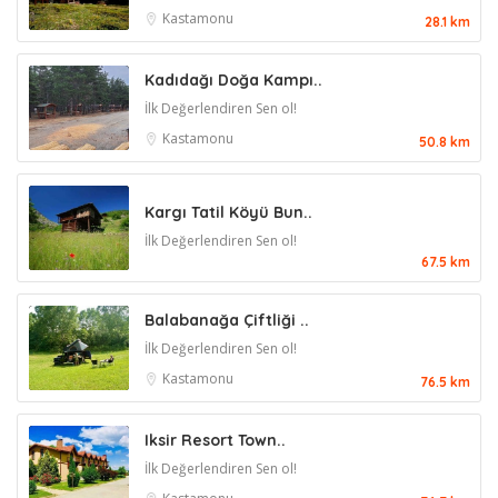
Kastamonu
28.1 km
Kadıdağı Doğa Kampı..
İlk Değerlendiren Sen ol!
Kastamonu
50.8 km
Kargı Tatil Köyü Bun..
İlk Değerlendiren Sen ol!
67.5 km
Balabanağa Çiftliği ..
İlk Değerlendiren Sen ol!
Kastamonu
76.5 km
Iksir Resort Town..
İlk Değerlendiren Sen ol!