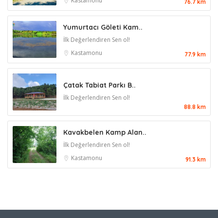
Kastamonu
76.7 km
Yumurtacı Göleti Kam..
İlk Değerlendiren Sen ol!
Kastamonu
77.9 km
Çatak Tabiat Parkı B..
İlk Değerlendiren Sen ol!
88.8 km
Kavakbelen Kamp Alan..
İlk Değerlendiren Sen ol!
Kastamonu
91.3 km