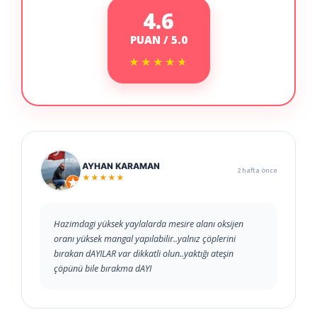
4.6
PUAN / 5.0
★★★★★
★★★★★
AYHAN KARAMAN
2 hafta önce
★★★★★
Hazimdagi yüksek yaylalarda mesire alanı oksijen
oranı yüksek mangal yapılabilir..yalnız çöplerini
bırakan dAYILAR var dikkatli olun..yaktığı ateşin
çöpünü bile bırakma dAYI