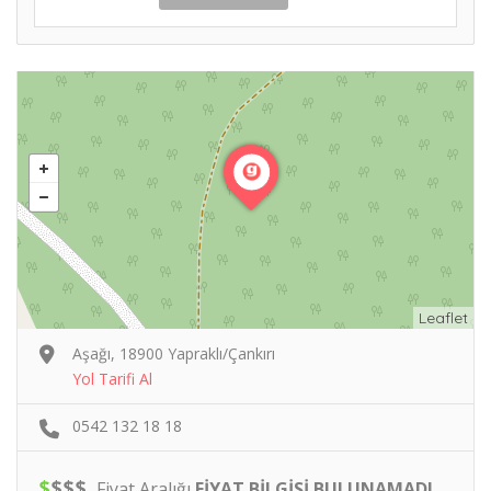
Leaflet
Aşağı, 18900 Yapraklı/Çankırı
Yol Tarifi Al
0542 132 18 18
$
$
$
$
Fiyat Aralığı
FİYAT BİLGİSİ BULUNAMADI