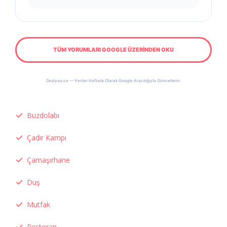
TÜM YORUMLARI GOOGLE ÜZERİNDEN OKU
Geziyoo.co — Veriler Haftalık Olarak Google Aracılığıyla Güncellenir.
Buzdolabı
Çadır Kampı
Çamaşırhane
Duş
Mutfak
Restoran