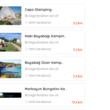
Capo Glamping..
İlk Değerlendiren Sen ol!
İzmir
Karaburun
3.2 km
Maki Boyabağı Kampin..
İlk Değerlendiren Sen ol!
İzmir
Karaburun
3.2 km
Boyabağ Özen Kamp..
İlk Değerlendiren Sen ol!
İzmir
Karaburun
3.2 km
Morkoyun Bungalov Ka..
İlk Değerlendiren Sen ol!
İzmir
Karaburun
12.6 km