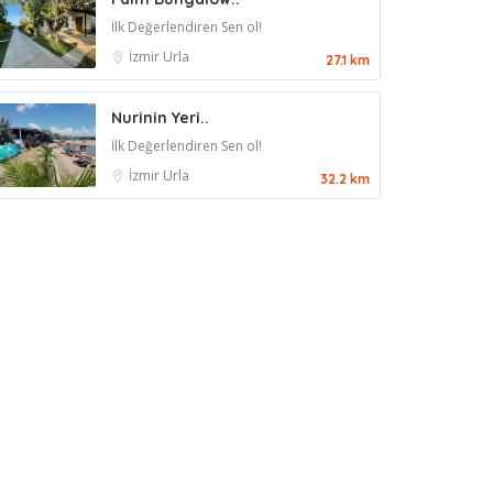
İlk Değerlendiren Sen ol!
İzmir
Urla
27.1 km
Nurinin Yeri..
İlk Değerlendiren Sen ol!
İzmir
Urla
32.2 km