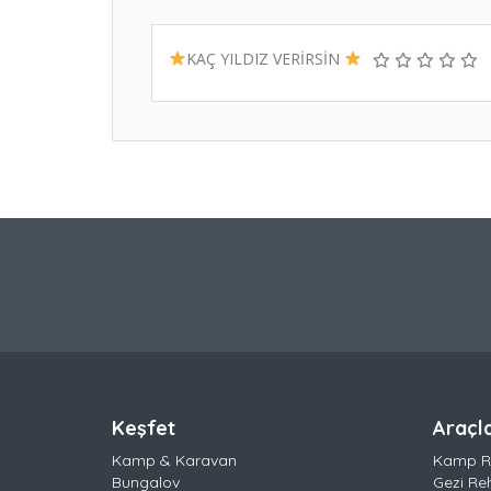
KAÇ YILDIZ VERİRSİN
Keşfet
Araçl
Kamp & Karavan
Kamp R
Bungalov
Gezi Re