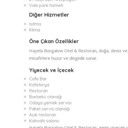
Vale park hizmeti
Diğer Hizmetler
Isıtma
Klima
Öne Çıkan Özellikler
Hayela Bungalow Otel & Restoran, doğa, deniz ve d
misafirlere huzur ve dinginlik sunar.
Yiyecek ve İçecek
Cafe Bar
Kafeterya
Restoran
Barbekü olanağı
Odaya yemek servisi
Paket servis olanağı
Açık restoran
Kahvaltı salonu
Hayela Bungalow Otel & Restoran, geniş yiyecek ve 