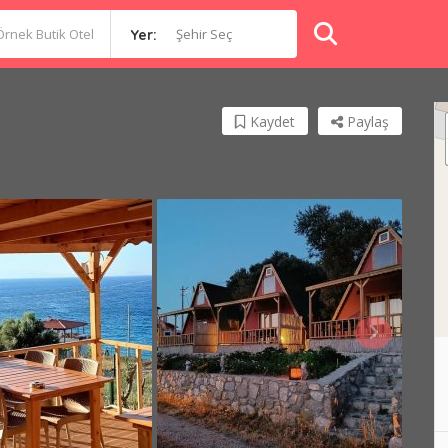
Şehir Seç
Yer:
Kaydet
Paylaş