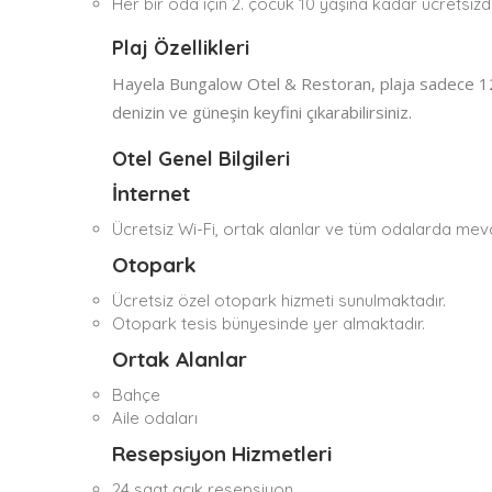
Her bir oda için 2. çocuk 10 yaşına kadar ücretsizdi
Plaj Özellikleri
Hayela Bungalow Otel & Restoran, plaja sadece 12
denizin ve güneşin keyfini çıkarabilirsiniz.
Otel Genel Bilgileri
İnternet
Ücretsiz Wi-Fi, ortak alanlar ve tüm odalarda mevc
Otopark
Ücretsiz özel otopark hizmeti sunulmaktadır.
Otopark tesis bünyesinde yer almaktadır.
Ortak Alanlar
Bahçe
Aile odaları
Resepsiyon Hizmetleri
24 saat açık resepsiyon