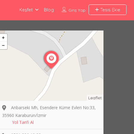
Keşfet
Blog
Tesis Ekle
Giriş Yap
Leaflet
Anbarseki Mh, Esendere Küme Evleri No:33,
35960 Karaburun/İzmir
Yol Tarifi Al