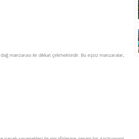
ağ manzarası ile dikkat çekmektedir. Bu eşsiz manzaralar,
içecek seçenekleri ile misafirlerine zengin bir gastronomi