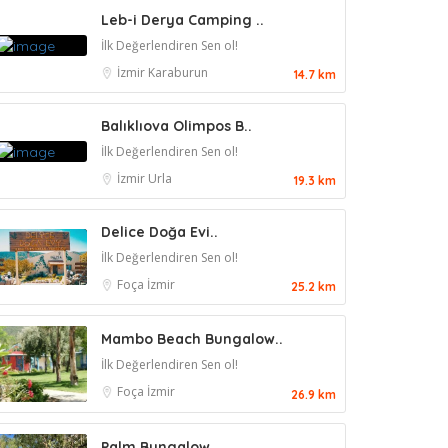
Leb-i Derya Camping ..
İlk Değerlendiren Sen ol!
İzmir
Karaburun
14.7 km
Balıklıova Olimpos B..
İlk Değerlendiren Sen ol!
İzmir
Urla
19.3 km
Delice Doğa Evi..
İlk Değerlendiren Sen ol!
Foça
İzmir
25.2 km
Mambo Beach Bungalow..
İlk Değerlendiren Sen ol!
Foça
İzmir
26.9 km
Palm Bungalow..