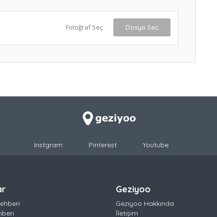
Fotoğraf Seç
Dosya Seç
Instgram
Pinterest
Youtube
ar
Geziyoo
ehberi
Geziyoo Hakkında
hberi
İletişim