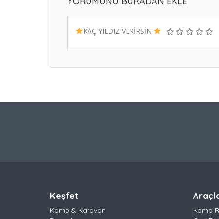
YORUMUNU BURADAN EKLE
KAÇ YILDIZ VERİRSİN
Keşfet
Araçl
Kamp & Karavan
Kamp R