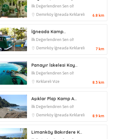
İlk Değerlendiren Sen ol!
Demirköy
İğneada
Kırklareli
6.8 km
İğneada Kamp..
İlk Değerlendiren Sen ol!
Demirköy
İğneada
Kırklareli
7 km
Panayır İskelesi Koy..
İlk Değerlendiren Sen ol!
Kırklareli
Vize
8.3 km
Aşıklar Plajı Kamp A..
İlk Değerlendiren Sen ol!
Demirköy
İğneada
Kırklareli
8.9 km
Limanköy Bakırdere K..