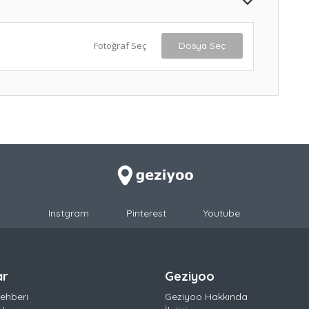
Fotoğraf Seç
Dosya Seç
Instgram
Pinterest
Youtube
ar
Geziyoo
ehberi
Geziyoo Hakkında