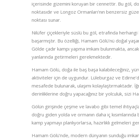
içerisinde gizemini koruyan bir cennettir. Bu göl, do
noktasıdır ve Longoz Ormanları’nın benzersiz güzel
noktası sunar.
Nilüfer çiçekleriyle süslü bu göl, etrafında herhangi
başarmıştır. Bu özelliği, Hamam Gölü’nü doğal yaşamın
Gölde çadır kampı yapma imkanı bulunmakta, ancak b
yanlarında getirmeleri gerekmektedir.
Hamam Gölü, doğa ile baş başa kalabileceğiniz, yürüyü
aktiviteler için de uygundur. Lüleburgaz ve Edirne’d
mesafede bulunarak, ulaşımı kolaylaştırmaktadır. İ
derinliklerine doğru yapacağınız bir yolculuk, sizi 
Gölün girişinde çeşme ve lavabo gibi temel ihtiyaçl
doğru giden yolda ve ormanın daha iç kısımlarında b
kamp yapmayı planlıyorlarsa, hazırlıklı gelmeleri gerek
Hamam Gölü’nde, modern dünyanın sunduğu imkanlar