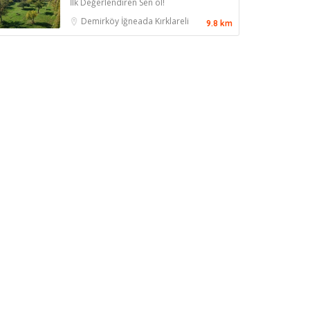
İlk Değerlendiren Sen ol!
Demirköy
İğneada
Kırklareli
9.8 km