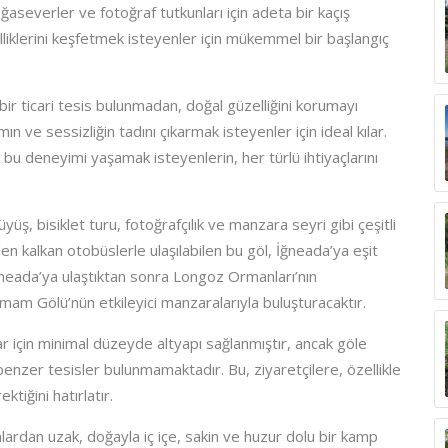
ğaseverler ve fotoğraf tutkunları için adeta bir kaçış
liklerini keşfetmek isteyenler için mükemmel bir başlangıç
 bir ticari tesis bulunmadan, doğal güzelliğini korumayı
 ve sessizliğin tadını çıkarmak isteyenler için ideal kılar.
u deneyimi yaşamak isteyenlerin, her türlü ihtiyaçlarını
ş, bisiklet turu, fotoğrafçılık ve manzara seyri gibi çeşitli
en kalkan otobüslerle ulaşılabilen bu göl, İğneada’ya eşit
ğneada’ya ulaştıktan sonra Longoz Ormanları’nın
Hamam Gölü’nün etkileyici manzaralarıyla buluşturacaktır.
ar için minimal düzeyde altyapı sağlanmıştır, ancak göle
enzer tesisler bulunmamaktadır. Bu, ziyaretçilere, özellikle
tiğini hatırlatır.
dan uzak, doğayla iç içe, sakin ve huzur dolu bir kamp