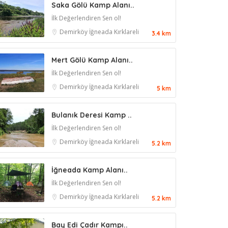
Saka Gölü Kamp Alanı..
İlk Değerlendiren Sen ol!
Demirköy
İğneada
Kırklareli
3.4 km
Mert Gölü Kamp Alanı..
İlk Değerlendiren Sen ol!
Demirköy
İğneada
Kırklareli
5 km
Bulanık Deresi Kamp ..
İlk Değerlendiren Sen ol!
Demirköy
İğneada
Kırklareli
5.2 km
İğneada Kamp Alanı..
İlk Değerlendiren Sen ol!
Demirköy
İğneada
Kırklareli
5.2 km
Bay Edi Çadır Kampı..