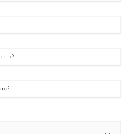
ar mı?
rmı?