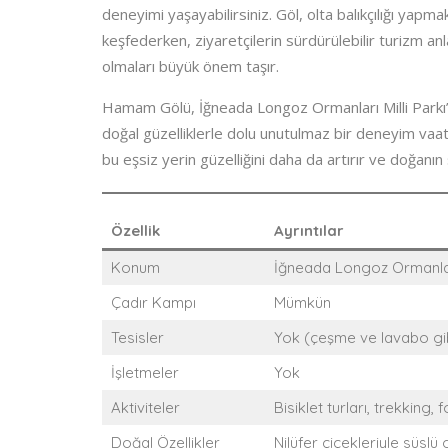
deneyimi yaşayabilirsiniz. Göl, olta balıkçılığı yapma
keşfederken, ziyaretçilerin sürdürülebilir turizm 
olmaları büyük önem taşır.
Hamam Gölü, İğneada Longoz Ormanları Milli Parkı’nın
doğal güzelliklerle dolu unutulmaz bir deneyim vaat
bu eşsiz yerin güzelliğini daha da artırır ve doğan
Özellik
Ayrıntılar
Konum
İğneada Longoz Ormanları
Çadır Kampı
Mümkün
Tesisler
Yok (çeşme ve lavabo gibi 
İşletmeler
Yok
Aktiviteler
Bisiklet turları, trekking,
Doğal Özellikler
Nilüfer çiçekleriyle süslü 