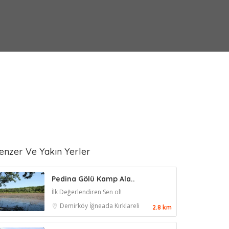
enzer Ve Yakın Yerler
Pedina Gölü Kamp Ala..
İlk Değerlendiren Sen ol!
Demirköy
İğneada
Kırklareli
2.8 km