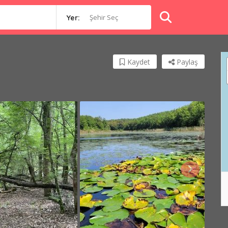
Şehir Seç
Yer:
Kaydet
Paylaş