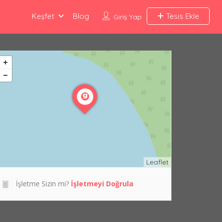
Keşfet
Blog
Tesis Ekle
Giriş Yap
Leaflet
İşletme Sizin mi?
İşletmeyi Doğrula