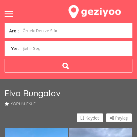
Ara :
Şehir Seç
Yer:
Elva Bungalov
YORUM EKLE !!
Kaydet
Paylaş