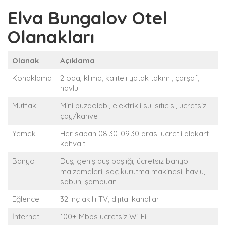
Elva Bungalov Otel
Olanakları
Olanak
Açıklama
Konaklama
2 oda, klima, kaliteli yatak takımı, çarşaf,
havlu
Mutfak
Mini buzdolabı, elektrikli su ısıtıcısı, ücretsiz
çay/kahve
Yemek
Her sabah 08.30-09.30 arası ücretli alakart
kahvaltı
Banyo
Duş, geniş duş başlığı, ücretsiz banyo
malzemeleri, saç kurutma makinesi, havlu,
sabun, şampuan
Eğlence
32 inç akıllı TV, dijital kanallar
İnternet
100+ Mbps ücretsiz Wi-Fi