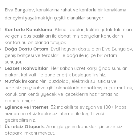
Elva Bungalov, konuklarına rahat ve konforlu bir konaklama
deneyimi yaşatmak için çeşitli olanaklar sunuyor:
Konforlu Konaklama:
Klimalı odalar, kaliteli yatak takımları
ve geniş duş başlıkları ile donatılmış banyolar konukların
konforunu ön planda tutuyor.
Doğa Dostu Ortam:
Evcil hayvan dostu olan Elva Bungalov,
geniş bahçesi ve terasları ile doğa ile iç içe bir ortam
sunuyor.
Lezzetli Kahvaltılar:
Her sabah ücret karşılığında sunulan
alakart kahvaltı ile güne enerjik başlayabilirsiniz.
Mutfak İmkanı:
Mini buzdolabı, elektrikli su ısıtıcısı ve
ücretsiz çay/kahve gibi olanaklarla donatılmış küçük mutfak,
konukların kendi yiyecek ve içeceklerini hazırlamasına
olanak tanıyor.
Eğlence ve İnternet:
32 inç akıllı televizyon ve 100+ Mbps
hızında ücretsiz kablosuz internet ile keyifli vakit
geçirebilirsiniz.
Ücretsiz Otopark:
Aracıyla gelen konuklar için ücretsiz
otopark imkanı mevcut.