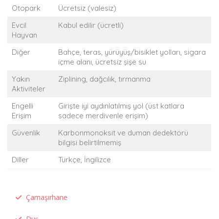
Otopark
Ücretsiz (valesiz)
Evcil
Kabul edilir (ücretli)
Hayvan
Diğer
Bahçe, teras, yürüyüş/bisiklet yolları, sigara
içme alanı, ücretsiz şişe su
Yakın
Ziplining, dağcılık, tırmanma
Aktiviteler
Engelli
Girişte iyi aydınlatılmış yol (üst katlara
Erişim
sadece merdivenle erişim)
Güvenlik
Karbonmonoksit ve duman dedektörü
bilgisi belirtilmemiş
Diller
Türkçe, İngilizce
Çamaşırhane
Duş