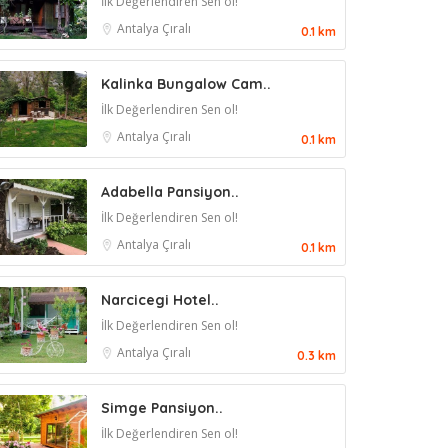
İlk Değerlendiren Sen ol!
Antalya
Çıralı
0.1 km
Kalinka Bungalow Cam..
İlk Değerlendiren Sen ol!
Antalya
Çıralı
0.1 km
Adabella Pansiyon..
İlk Değerlendiren Sen ol!
Antalya
Çıralı
0.1 km
Narcicegi Hotel..
İlk Değerlendiren Sen ol!
Antalya
Çıralı
0.3 km
Simge Pansiyon..
İlk Değerlendiren Sen ol!