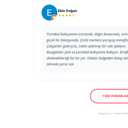
Ekin Doğan
★★★★☆
Portakal bahçesinin icerisinde, dağın kenarında, orma
güzel bir lokasyonda. Çirali merkeze yürüyüş mesafesi
Çalışanlar guleryzlu, zaten işletmeyi bir aile işletiyo
Bungalolar yeni ve portakal bahçesine bakıyor. Etrafta
dinlenebileceği biz bir yer. Odalar bölgeden dolayı bir
almada yarar var.
TÜM YORUMLAR
Geziyoo.co — Veriler Hafta