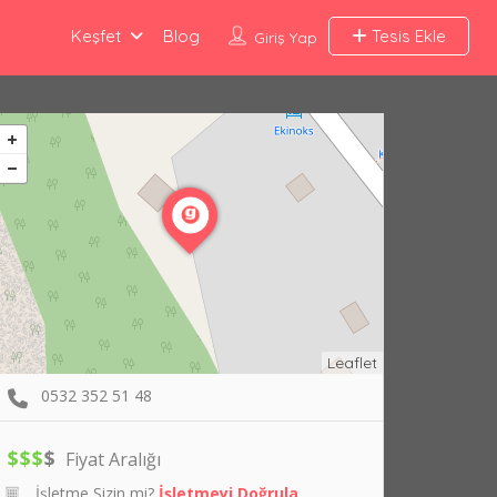
Keşfet
Blog
Tesis Ekle
Giriş Yap
Leaflet
0532 352 51 48
$
$
$
$
Fiyat Aralığı
İşletme Sizin mi?
İşletmeyi Doğrula