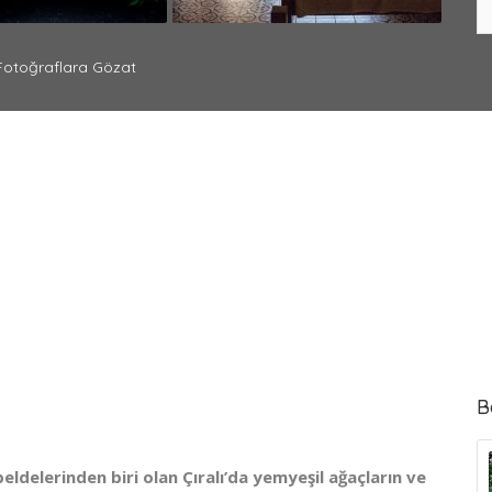
otoğraflara Gözat
B
beldelerinden biri olan Çıralı’da yemyeşil ağaçların ve