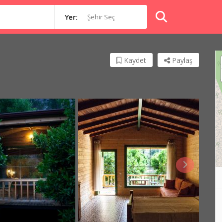
Şehir Seç
Yer:
Kaydet
Paylaş