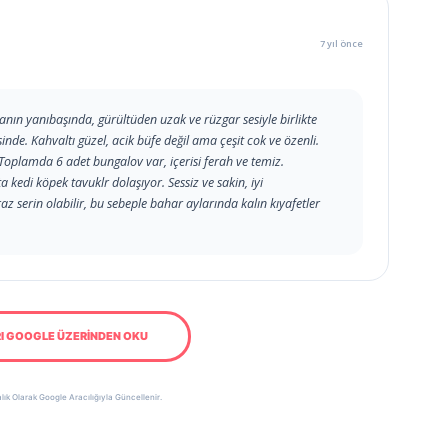
7 yıl önce
nın yanıbaşında, gürültüden uzak ve rüzgar sesiyle birlikte
nde. Kahvaltı güzel, acik büfe değil ama çeşit cok ve özenli.
r. Toplamda 6 adet bungalov var, içerisi ferah ve temiz.
 kedi köpek tavuklr dolaşıyor. Sessiz ve sakin, iyi
az serin olabilir, bu sebeple bahar aylarında kalın kıyafetler
I GOOGLE ÜZERİNDEN OKU
lık Olarak Google Aracılığıyla Güncellenir.