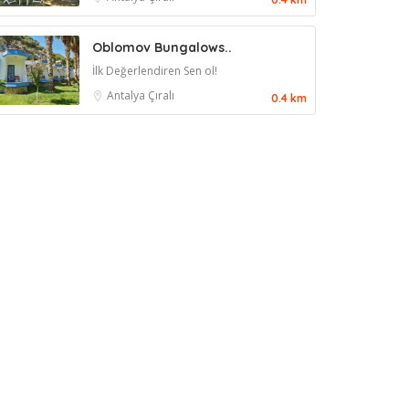
Oblomov Bungalows..
İlk Değerlendiren Sen ol!
Antalya
Çıralı
0.4 km