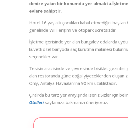
denize yakın bir konumda yer almakta.İşletme
evlere sahiptir.
Hotel 16 yaş altı çocukları kabul etmediğini baştan
genelinde WiFi erişimi ve otopark ücretsizdir.
İşletme içerisinde yer alan bungalov odalarda uydu TV
küvetli özel banyoda saç kurutma makinesi bulunma
seçenekler var.
Tesisin arazisinde ve çevresinde bisiklet gezintisi gib
alan restoranda güne doğal yiyeceklerden oluşan zeng
Only, Antalya Havaalanı’na 90 km uzaklıktadır.
Çıralı’da bu tarz yer arayışında iseniz.Sizler için beli
Otelleri
sayfamıza bakmanızı öneriyoruz.