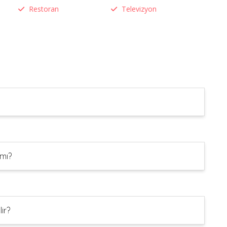
Restoran
Televizyon
 mı?
ir?