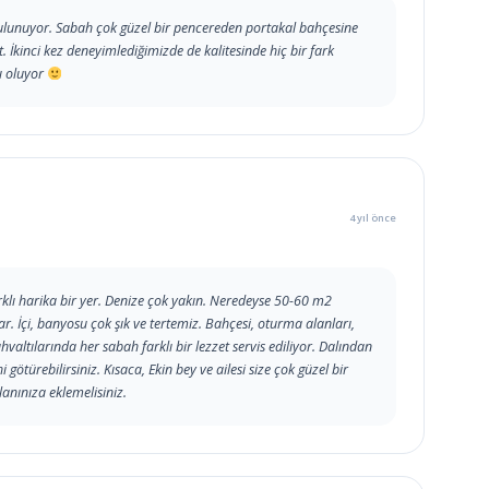
 bulunuyor. Sabah çok güzel bir pencereden portakal bahçesine
t. İkinci kez deneyimlediğimizde de kalitesinde hiç bir fark
ı oluyor
4 yıl önce
arklı harika bir yer. Denize çok yakın. Neredeyse 50-60 m2
 İçi, banyosu çok şık ve tertemiz. Bahçesi, oturma alanları,
ahvaltılarında her sabah farklı bir lezzet servis ediliyor. Dalından
götürebilirsiniz. Kısaca, Ekin bey ve ailesi size çok güzel bir
lanınıza eklemelisiniz.