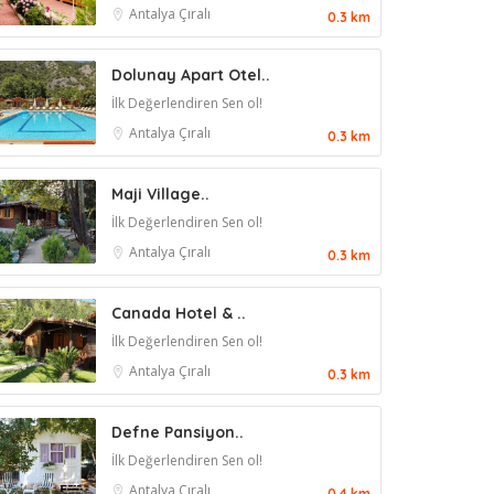
Antalya
Çıralı
0.3 km
Dolunay Apart Otel..
İlk Değerlendiren Sen ol!
Antalya
Çıralı
0.3 km
Maji Village..
İlk Değerlendiren Sen ol!
Antalya
Çıralı
0.3 km
Canada Hotel & ..
İlk Değerlendiren Sen ol!
Antalya
Çıralı
0.3 km
Defne Pansiyon..
İlk Değerlendiren Sen ol!
Antalya
Çıralı
0.4 km