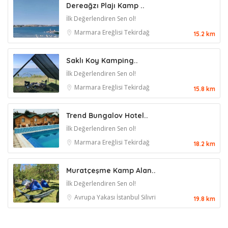
Dereağzı Plajı Kamp ..
İlk Değerlendiren Sen ol!
Marmara Ereğlisi
Tekirdağ
15.2 km
Saklı Koy Kamping..
İlk Değerlendiren Sen ol!
Marmara Ereğlisi
Tekirdağ
15.8 km
Trend Bungalov Hotel..
İlk Değerlendiren Sen ol!
Marmara Ereğlisi
Tekirdağ
18.2 km
Muratçeşme Kamp Alan..
İlk Değerlendiren Sen ol!
Avrupa Yakası
İstanbul
Silivri
19.8 km