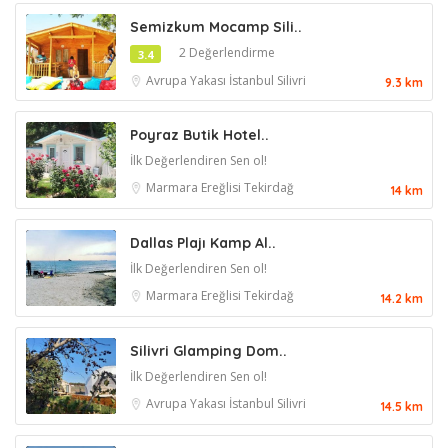
Semizkum Mocamp Sili..
2 Değerlendirme
3.4
Avrupa Yakası
İstanbul
Silivri
9.3 km
Poyraz Butik Hotel..
İlk Değerlendiren Sen ol!
Marmara Ereğlisi
Tekirdağ
14 km
Dallas Plajı Kamp Al..
İlk Değerlendiren Sen ol!
Marmara Ereğlisi
Tekirdağ
14.2 km
Silivri Glamping Dom..
İlk Değerlendiren Sen ol!
Avrupa Yakası
İstanbul
Silivri
14.5 km