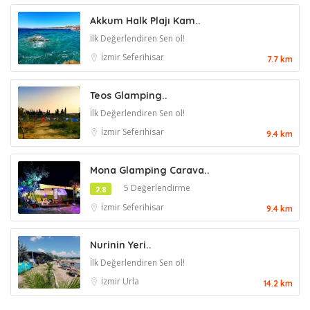
Akkum Halk Plajı Kam..
İlk Değerlendiren Sen ol!
İzmir
Seferihisar
7.7 km
Teos Glamping..
İlk Değerlendiren Sen ol!
İzmir
Seferihisar
9.4 km
Mona Glamping Carava..
5 Değerlendirme
2.8
İzmir
Seferihisar
9.4 km
Nurinin Yeri..
İlk Değerlendiren Sen ol!
İzmir
Urla
14.2 km