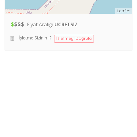
Leaflet
$
$
$
$
Fiyat Aralığı
ÜCRETSİZ
İşletme Sizin mi?
İşletmeyi Doğrula