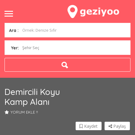
Ara :
Şehir Seç
Yer:
Demircili Koyu
Kamp Alanı
YORUM EKLE !!
Kaydet
Paylaş