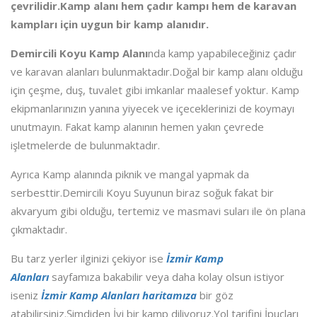
çevrilidir.Kamp alanı hem çadır kampı hem de karavan
kampları için uygun bir kamp alanıdır.
Demircili Koyu Kamp Alanı
nda kamp yapabileceğiniz çadır
ve karavan alanları bulunmaktadır.Doğal bir kamp alanı olduğu
için çeşme, duş, tuvalet gibi imkanlar maalesef yoktur. Kamp
ekipmanlarınızın yanına yiyecek ve içeceklerinizi de koymayı
unutmayın. Fakat kamp alanının hemen yakın çevrede
işletmelerde de bulunmaktadır.
Ayrıca Kamp alanında piknik ve mangal yapmak da
serbesttir.Demircili Koyu Suyunun biraz soğuk fakat bir
akvaryum gibi olduğu, tertemiz ve masmavi suları ile ön plana
çıkmaktadır.
Bu tarz yerler ilginizi çekiyor ise
İzmir Kamp
Alanları
sayfamıza bakabilir veya daha kolay olsun istiyor
iseniz
İzmir Kamp Alanları haritamıza
bir göz
atabilirsiniz.Şimdiden İyi bir kamp diliyoruz.Yol tarifini İpuçları