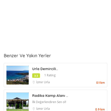
Benzer Ve Yakın Yerler
Urla Demircili..
1 Rating
3.3
İzmir
Urla
0.1 km
Radika Kamp Alanı ..
İlk Değerlendiren Sen ol!
İzmir
Urla
0.9 km