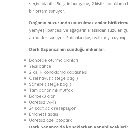
seçim olabilir. Bu şirin bungalov, 2 kişilik konaklama 
bir ortam sunuyor.
Doğanın huzurunda unutulmaz anılar biriktirm
yemyeşil bahçesi ve ağaçların arasından süzülen güne
atmosfer sunuyor. Sabahları kuş cıvıltılarıyla uyanıp,
Dark Sapanca’nın sunduğu imkanlar:
Bahçede oturma alanları
Yeşil bahçe
2 kişilik konaklama kapasitesi
Özel havuz (isteğe bağlı)
Şömine (isteğe bağlı)
Tam donanımlı mutfak
Barbekü alanı
Ücretsiz Wi-Fi
24 saat açık resepsiyon
Emanet kasası
Ücretsiz özel otopark
Dark Sapanca’da konaklarken yapabileceklerin