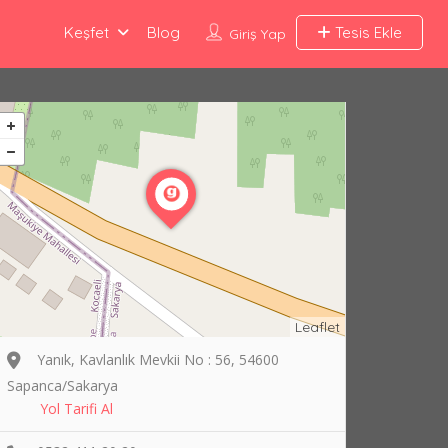
Keşfet
Blog
Tesis Ekle
Giriş Yap
Leaflet
Yanık, Kavlanlık Mevkii No : 56, 54600
Sapanca/Sakarya
Yol Tarifi Al