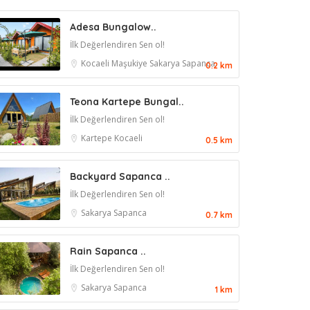
Adesa Bungalow..
İlk Değerlendiren Sen ol!
Kocaeli
Maşukiye
Sakarya
Sapanca
0.2 km
Teona Kartepe Bungal..
İlk Değerlendiren Sen ol!
Kartepe
Kocaeli
0.5 km
Backyard Sapanca ..
İlk Değerlendiren Sen ol!
Sakarya
Sapanca
0.7 km
Rain Sapanca ..
İlk Değerlendiren Sen ol!
Sakarya
Sapanca
1 km