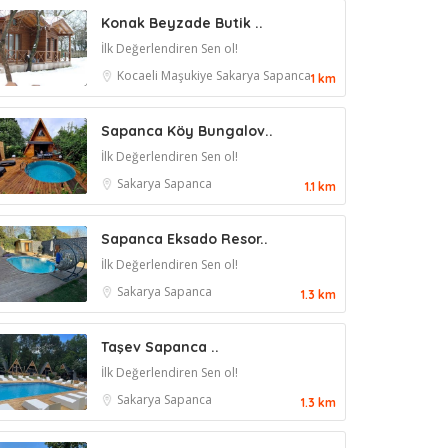
Konak Beyzade Butik ..
İlk Değerlendiren Sen ol!
Kocaeli
Maşukiye
Sakarya
Sapanca
1 km
Sapanca Köy Bungalov..
İlk Değerlendiren Sen ol!
Sakarya
Sapanca
1.1 km
Sapanca Eksado Resor..
İlk Değerlendiren Sen ol!
Sakarya
Sapanca
1.3 km
Taşev Sapanca ..
İlk Değerlendiren Sen ol!
Sakarya
Sapanca
1.3 km