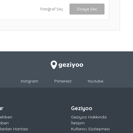
Fotoğraf Seç
Dosya Seç
Instgram
Pinterest
Youtube
ar
Geziyoo
ehberi
Geziyoo Hakkında
hberi
İletişim
anları Haritası
Kullanıcı Sözleşmesi