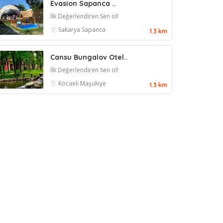
Evasion Sapanca ..
İlk Değerlendiren Sen ol!
Sakarya
Sapanca
1.3 km
Cansu Bungalov Otel..
İlk Değerlendiren Sen ol!
Kocaeli
Maşukiye
1.3 km