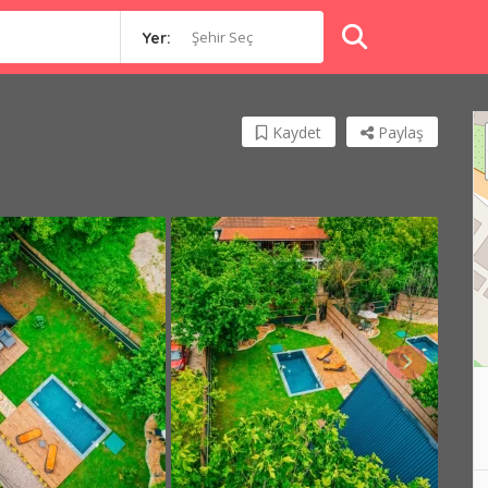
Şehir Seç
Yer:
Kaydet
Paylaş