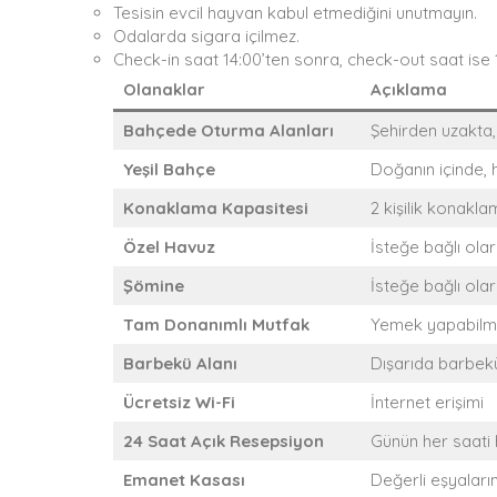
Tesisin evcil hayvan kabul etmediğini unutmayın.
Odalarda sigara içilmez.
Check-in saat 14:00’ten sonra, check-out saat ise 
Olanaklar
Açıklama
Bahçede Oturma Alanları
Şehirden uzakta,
Yeşil Bahçe
Doğanın içinde, h
Konaklama Kapasitesi
2 kişilik konakl
Özel Havuz
İsteğe bağlı ola
Şömine
İsteğe bağlı ola
Tam Donanımlı Mutfak
Yemek yapabilmen
Barbekü Alanı
Dışarıda barbek
Ücretsiz Wi-Fi
İnternet erişimi
24 Saat Açık Resepsiyon
Günün her saati
Emanet Kasası
Değerli eşyaları