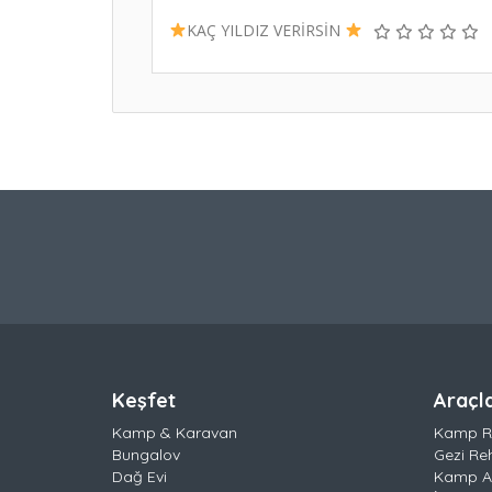
KAÇ YILDIZ VERİRSİN
Keşfet
Araçl
Kamp & Karavan
Kamp R
Bungalov
Gezi Re
Dağ Evi
Kamp Al