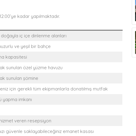
12:00’ye kadar yapılmaktadır.
 doğayla iç içe dinlenme alanları
uzurlu ve yeşil bir bahçe
ama kapasitesi
rak sunulan özel yüzme havuzu
rak sunulan şömine
iz için gerekli tüm ekipmanlarla donatılmış mutfak
ü yapma imkanı
 hizmet veren resepsiyon
nızı güvenle saklayabileceğiniz emanet kasası