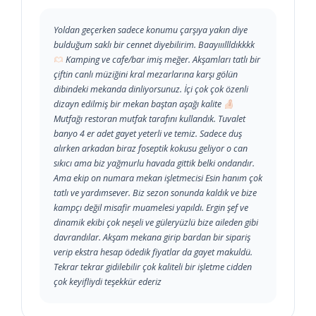
Yoldan geçerken sadece konumu çarşıya yakın diye
bulduğum saklı bir cennet diyebilirim. Baayıııllldıkkkk
Kamping ve cafe/bar imiş meğer. Akşamları tatlı bir
çiftin canlı müziğini kral mezarlarına karşı gölün
dibindeki mekanda dinliyorsunuz. İçi çok çok özenli
dizayn edilmiş bir mekan baştan aşağı kalite
Mutfağı restoran mutfak tarafını kullandık. Tuvalet
banyo 4 er adet gayet yeterli ve temiz. Sadece duş
alırken arkadan biraz foseptik kokusu geliyor o can
sıkıcı ama biz yağmurlu havada gittik belki ondandır.
Ama ekip on numara mekan işletmecisi Esin hanım çok
tatlı ve yardımsever. Biz sezon sonunda kaldık ve bize
kampçı değil misafir muamelesi yapıldı. Ergin şef ve
dinamik ekibi çok neşeli ve güleryüzlü bize aileden gibi
davrandılar. Akşam mekana girip bardan bir sipariş
verip ekstra hesap ödedik fiyatlar da gayet makuldü.
Tekrar tekrar gidilebilir çok kaliteli bir işletme cidden
çok keyifliydi teşekkür ederiz