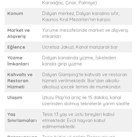
Karaağaç, Çınar, Palmiye)
Konum
Dalyan merkez, Dalyan kanalına sıfır,
Kaunos Kral Mezarları’nın karşısı
Market ve
Yürüme mesafesinde market ve alışveriş
Alışveriş
imkanları
Eğlence
Ücretsiz Jakuzi, Kanal manzaralı bar
Yüzme
Dalyan kanalında yüzme, İskeleden
İmkanları
kanala girip yüzme
Kahvaltı ve
Dalyan Glamping’te kahvaltı ve restoran
Restoran
hizmeti verilmektedir. Bar’dan alkollü-
Hizmeti
alkolsüz içecek temini de mümkündür.
Ulaşım
İztuzu Plajı’na araç ile 15 dakika, kanal
üzerinden dolmuş teknelerle yarım saatte
Yaş
Tesis 13 yaş ve üstü bireyleri kabul
Sınırlamaları
etmektedir. Evcil hayvan kabul
edilmemektedir.