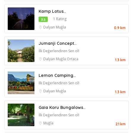
Kamp Lotus..
1 Rating
3.5
Dalyan
Muğla
0.9 km
Jumanji Concept..
İlk Değerlendiren Sen ol!
Dalyan
Muğla
Ortaca
1.3 km
Lemon Camping..
İlk Değerlendiren Sen ol!
Dalyan
Muğla
1.3 km
Gaia Koru Bungalows..
İlk Değerlendiren Sen ol!
Muğla
2.1 km