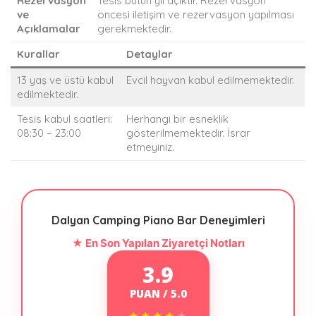
Rezervasyon
Tesis bütün yıl açıktır. Rezervasyon
ve
öncesi iletişim ve rezervasyon yapılması
Açıklamalar
gerekmektedir.
Kurallar
Detaylar
13 yaş ve üstü kabul
Evcil hayvan kabul edilmemektedir.
edilmektedir.
Tesis kabul saatleri:
Herhangi bir esneklik
08:30 – 23:00
gösterilmemektedir. İsrar
etmeyiniz.
Dalyan Camping Piano Bar Deneyimleri
★ En Son Yapılan Ziyaretçi Notları
3.9
PUAN / 5.0
★★★★★
★★★★★