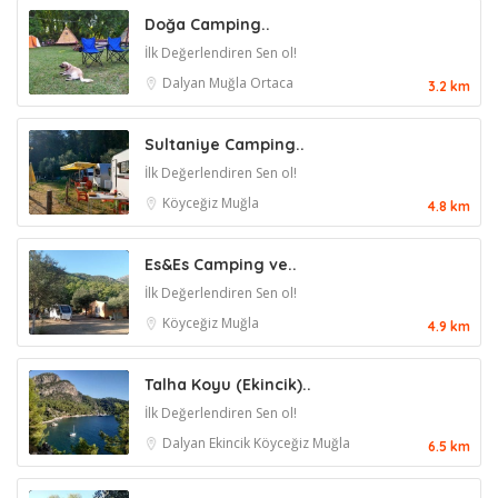
Doğa Camping..
İlk Değerlendiren Sen ol!
Dalyan
Muğla
Ortaca
3.2 km
Sultaniye Camping..
İlk Değerlendiren Sen ol!
Köyceğiz
Muğla
4.8 km
Es&Es Camping ve..
İlk Değerlendiren Sen ol!
Köyceğiz
Muğla
4.9 km
Talha Koyu (Ekincik)..
İlk Değerlendiren Sen ol!
Dalyan
Ekincik
Köyceğiz
Muğla
6.5 km