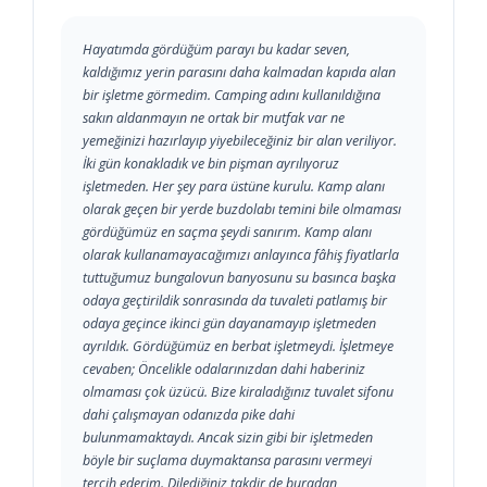
Hayatımda gördüğüm parayı bu kadar seven,
kaldığımız yerin parasını daha kalmadan kapıda alan
bir işletme görmedim. Camping adını kullanıldığına
sakın aldanmayın ne ortak bir mutfak var ne
yemeğinizi hazırlayıp yiyebileceğiniz bir alan veriliyor.
İki gün konakladık ve bin pişman ayrılıyoruz
işletmeden. Her şey para üstüne kurulu. Kamp alanı
olarak geçen bir yerde buzdolabı temini bile olmaması
gördüğümüz en saçma şeydi sanırım. Kamp alanı
olarak kullanamayacağımızı anlayınca fâhiş fiyatlarla
tuttuğumuz bungalovun banyosunu su basınca başka
odaya geçtirildik sonrasında da tuvaleti patlamış bir
odaya geçince ikinci gün dayanamayıp işletmeden
ayrıldık. Gördüğümüz en berbat işletmeydi. İşletmeye
cevaben; Öncelikle odalarınızdan dahi haberiniz
olmaması çok üzücü. Bize kiraladığınız tuvalet sifonu
dahi çalışmayan odanızda pike dahi
bulunmamaktaydı. Ancak sizin gibi bir işletmeden
böyle bir suçlama duymaktansa parasını vermeyi
tercih ederim. Dilediğiniz takdir de buradan