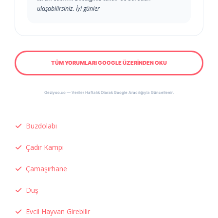
ulaşabilirsiniz. İyi günler
TÜM YORUMLARI GOOGLE ÜZERİNDEN OKU
Geziyoo.co — Veriler Haftalık Olarak Google Aracılığıyla Güncellenir.
Buzdolabı
Çadır Kampı
Çamaşırhane
Duş
Evcil Hayvan Girebilir