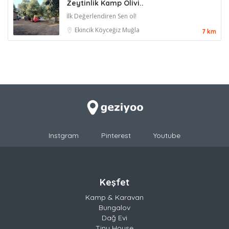
Zeytinlik Kamp Olivi..
İlk Değerlendiren Sen ol!
Ekincik
Köyceğiz
Muğla
7 km
Instgram
Pinterest
Youtube
Keşfet
Kamp & Karavan
Bungalov
Dağ Evi
Tiny House