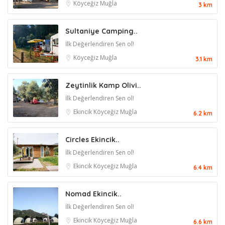
Köyceğiz
Muğla
3 km
Sultaniye Camping..
İlk Değerlendiren Sen ol!
Köyceğiz
Muğla
3.1 km
Zeytinlik Kamp Olivi..
İlk Değerlendiren Sen ol!
Ekincik
Köyceğiz
Muğla
6.2 km
Circles Ekincik..
İlk Değerlendiren Sen ol!
Ekincik
Köyceğiz
Muğla
6.4 km
Nomad Ekincik..
İlk Değerlendiren Sen ol!
Ekincik
Köyceğiz
Muğla
6.6 km