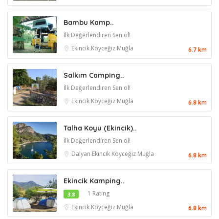
Bambu Kamp..
İlk Değerlendiren Sen ol!
Ekincik
Köyceğiz
Muğla
6.7 km
Salkım Camping..
İlk Değerlendiren Sen ol!
Ekincik
Köyceğiz
Muğla
6.8 km
Talha Koyu (Ekincik)..
İlk Değerlendiren Sen ol!
Dalyan
Ekincik
Köyceğiz
Muğla
6.8 km
Ekincik Kamping..
1 Rating
3.8
Ekincik
Köyceğiz
Muğla
6.8 km