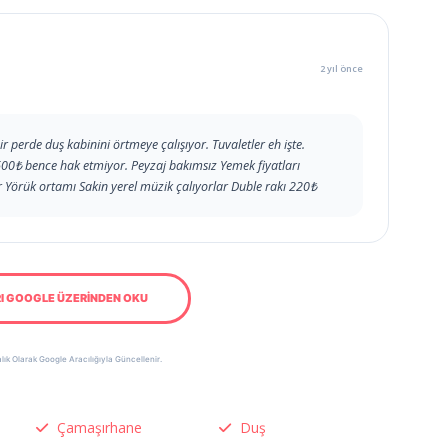
2 yıl önce
r perde duş kabinini örtmeye çalışıyor. Tuvaletler eh işte.
 600₺ bence hak etmiyor. Peyzaj bakımsız Yemek fiyatları
r Yörük ortamı Sakin yerel müzik çalıyorlar Duble rakı 220₺
I GOOGLE ÜZERİNDEN OKU
lık Olarak Google Aracılığıyla Güncellenir.
Çamaşırhane
Duş