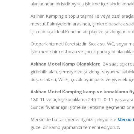
alanlarından birisidir.Ayrıca işletme içerisinde ko
Aslıhan Kamping’e toplu taşıma ile veya özel araçları
mevcut.Palmiyelerin arasında, çimlere basarak sakin
için oldukça ideal.Kendine ait plajı ve şezlongları b
Otopark hizmeti ücretsizdir. Sıcak su, WC, soyunma k
İşletmede bir restoran ve çocuk parkı gibi olanakla
Aslıhan Motel
Kamp Olanakları:
24 saat açık re
girilebilir alan, şemsiye ve şezlong, soyunma kabinl
duş, sıcak su, Wi-Fi, çocuk oyun parkı ve yiyecek-iç
Aslıhan Motel Kamping kamp ve konaklama fiy
180 TL ve üç kişi konaklama 240 TL 0-11 yaş arası 
Güncel fiyatlar için işltme ile iletişime geçmeniz öner
Mersin’de bu tarz yerler ilginizi çekiyor ise
Mersin 
güzel bir kamp yapmanızı temenni ediyoruz.