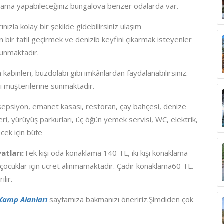
naklama yapabileceğiniz bungalova benzer odalarda var.
nızla kolay bir şekilde gidebilirsiniz ulaşım
 bir tatil geçirmek ve denizib keyfini çıkarmak isteyenler
ulunmaktadır.
abinleri, buzdolabı gibi imkânlardan faydalanabilirsiniz.
rı müşterilerine sunmaktadır.
sepsiyon, emanet kasası, restoran, çay bahçesi, denize
eri, yürüyüş parkurları, üç öğün yemek servisi, WC, elektrik,
ecek için büfe
atları:
Tek kişi oda konaklama 140 TL, iki kişi konaklama
çocuklar için ücret alınmamaktadır. Çadır konaklama60 TL.
ilir.
Kamp Alanları
sayfamıza bakmanızı öneririz.Şimdiden çok