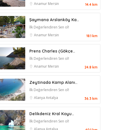
Anamur
Mersin
14.4 km
Şaymana Arslanköy Ka..
İlk Değerlendiren Sen ol!
Anamur
Mersin
18.1 km
Prens Charles (Gökçe..
İlk Değerlendiren Sen ol!
Anamur
Mersin
24.8 km
Zeytinada Kamp Alanı..
İlk Değerlendiren Sen ol!
Alanya
Antalya
36.3 km
Delikdeniz Kral Koyu..
İlk Değerlendiren Sen ol!
Alanya
Antalya
40.1 km