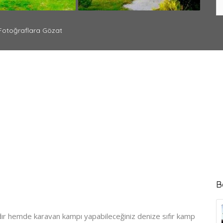
otoğraflara Gözat
B
r hemde karavan kampı yapabileceğiniz denize sıfır kamp