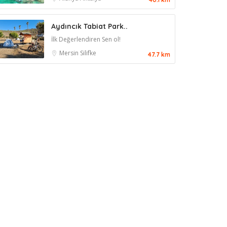
Aydıncık Tabiat Park..
İlk Değerlendiren Sen ol!
Mersin
Silifke
47.7 km