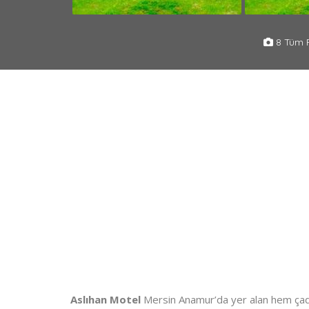
8 Tüm F
Aslıhan Motel
Mersin Anamur’da yer alan hem çadı