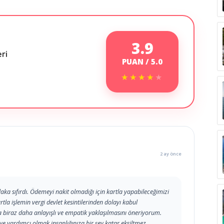
3.9
ri
PUAN / 5.0
★★★★★
★★★★★
2 ay önce
laka sıfırdı. Ödemeyi nakit olmadığı için kartla yapabileceğimizi
tla işlemin vergi devlet kesintilerinden dolayı kabul
da biraz daha anlayışlı ve empatik yaklaşılmasını öneriyorum.
ye yardımcı olmak insanlığınıza bir şey katar eksiltmez.