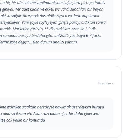
ama hiç bir düzenleme yapilmamis.bazi ağaçlara piriz getirilmis
 gibiydi. 1er adet kadın ve erkek wc vardı sabahları bir bayan
ki su soğuk, titreyerek dus aldik. Ayrıca wc lerin kapılarının
izleyebiliyor. Yani şöyle söyleyeyim girişte parayı aldıktan sonra
madık. Marketler yürüyüş 15 dk uzaklıkta. Arac ile 2-3 dk.
nün sonunda buraya birdaha gitmem(2025 yaz boyu 6-7 farklı
erine göre değişir... Ben durum analizi yaptım.
bir yıl önce
hiline giderken sıcaktan neredeyse bayılmak üzerdeyken buraya
ı oldu su ikram etti Allah razı oldun eğer bir daha gidersem
nize çok yakın bir konumda