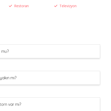
Restoran
Televizyon
n mu?
yakın mı?
torn var mı?