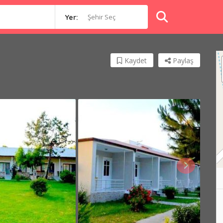
Şehir Seç
Yer:
Kaydet
Paylaş