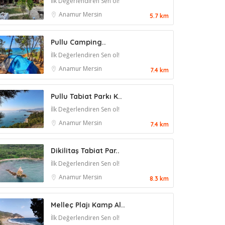
İlk Değerlendiren Sen ol!
Anamur
Mersin
5.7 km
Pullu Camping..
İlk Değerlendiren Sen ol!
Anamur
Mersin
7.4 km
Pullu Tabiat Parkı K..
İlk Değerlendiren Sen ol!
Anamur
Mersin
7.4 km
Dikilitaş Tabiat Par..
İlk Değerlendiren Sen ol!
Anamur
Mersin
8.3 km
Melleç Plajı Kamp Al..
İlk Değerlendiren Sen ol!