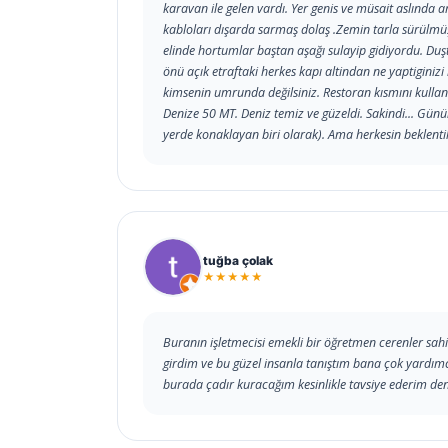
karavan ile gelen vardı. Yer genis ve müsait aslında 
kabloları dışarda sarmaş dolaş .Zemin tarla sürülmüş
elinde hortumlar baştan aşağı sulayip gidiyordu. Duşta
önü açık etraftaki herkes kapı altindan ne yaptiginizi 
kimsenin umrunda değilsiniz. Restoran kısmını kullan
Denize 50 MT. Deniz temiz ve güzeldi. Sakindi... Gü
yerde konaklayan biri olarak). Ama herkesin beklentil
tuğba çolak
★★★★★
Buranın işletmecisi emekli bir öğretmen cerenler sa
girdim ve bu güzel insanla tanıştım bana çok yardımc
burada çadır kuracağım kesinlikle tavsiye ederim de