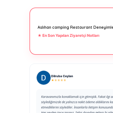
Aslıhan camping Restaurant Deneyimle
★ En Son Yapılan Ziyaretçi Notları
Dilruba Ceylan
★☆☆☆☆
Karavanımızla konaklamak için gitmiştik. Fakat ilgi a
söylediğimizde de yalnızca nakit ödeme aldıklarını kar
etmediklerini söylediler. İnsanlarla iletişim konusun
Her şeyden önce insanız. Şehir dışından gelmiş bi aile