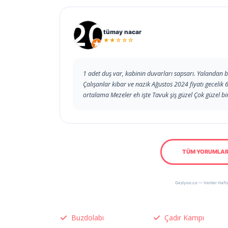
tümay nacar
★★☆☆☆
1 adet duş var, kabinin duvarları sapsarı. Yalandan bi
Çalışanlar kibar ve nazik Ağustos 2024 fiyatı gecelik
ortalama Mezeler eh işte Tavuk şiş güzel Çok güzel bi
TÜM YORUMLAR
Geziyoo.co — Veriler Hafta
Buzdolabı
Çadır Kampı