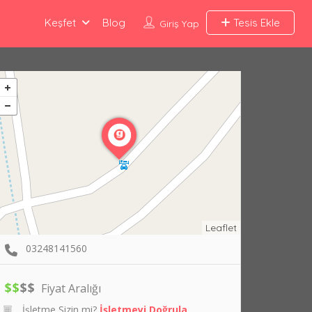
Keşfet
Blog
Tesis Ekle
Giriş Yap
Leaflet
03248141560
$
$
$
$
Fiyat Aralığı
İşletme Sizin mi?
İşletmeyi Doğrula