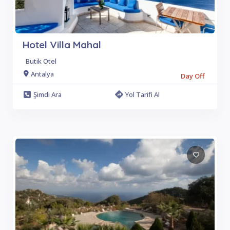
Hotel Villa Mahal
Butik Otel
Antalya
Day Off
Şimdi Ara
Yol Tarifi Al
1