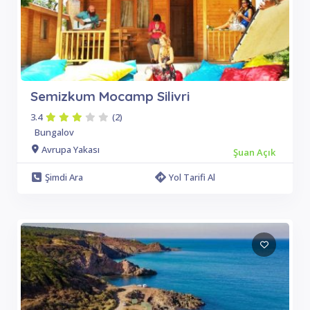
Semizkum Mocamp Silivri
3.4
(2)
Bungalov
Avrupa Yakası
Şuan Açık
Şimdi Ara
Yol Tarifi Al