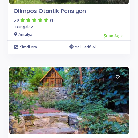
Olimpos Otantik Pansiyon
5.0
(1)
Bungalov
Antalya
Şuan Açık
Şimdi Ara
Yol Tarifi Al