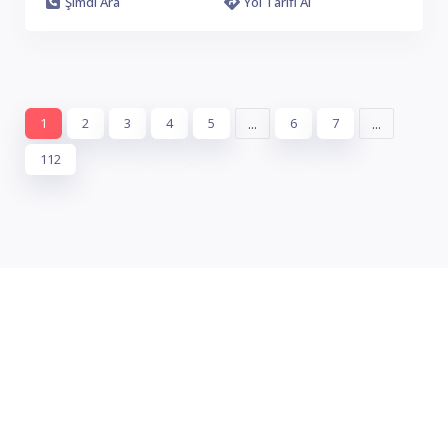
Şimdi Ara
Yol Tarifi Al
1
2
3
4
5
...
6
7
...
112