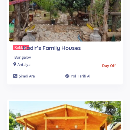
Kadir’s Family Houses
Reklam
Bungalov
Antalya
Day Off
Şimdi Ara
Yol Tarifi Al