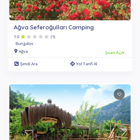
Ağva Seferoğulları Camping
1.0
(1)
Bungalov
Ağva
Şuan Açık
Şimdi Ara
Yol Tarifi Al