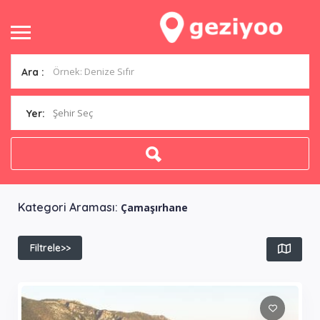
Ara :
Şehir Seç
Yer:
Kategori Araması:
Çamaşırhane
Filtrele>>