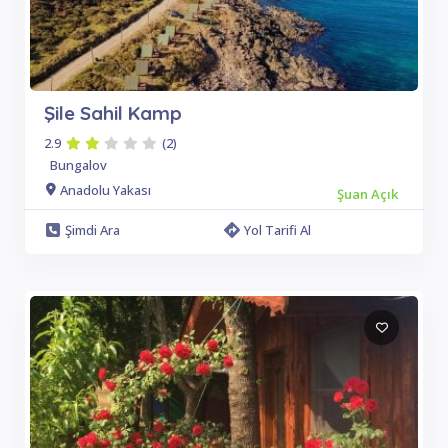
Şile Sahil Kamp
2.9
(2)
Bungalov
Anadolu Yakası
Şuan Açık
Şimdi Ara
Yol Tarifi Al