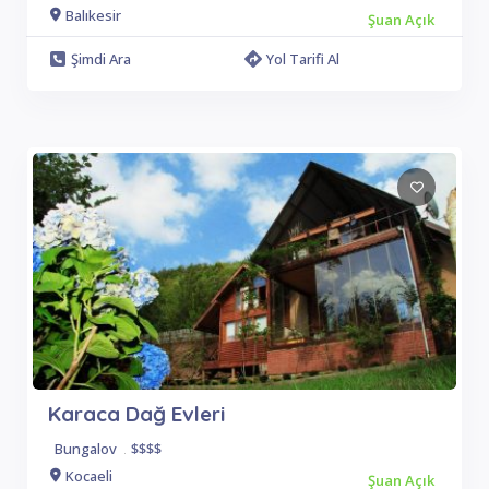
Balıkesir
Şuan Açık
Şimdi Ara
Yol Tarifi Al
Karaca Dağ Evleri
Bungalov
.
$$$$
Kocaeli
Şuan Açık