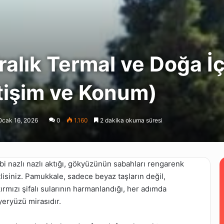
ralık Termal ve Doğa İ
etişim ve Konum)
Ocak 16, 2026
0
1.160
2 dakika okuma süresi
bi nazlı nazlı aktığı, gökyüzünün sabahları rengarenk
isiniz. Pamukkale, sadece beyaz taşların değil,
ırmızı şifalı sularının harmanlandığı, her adımda
yeryüzü mirasıdır.