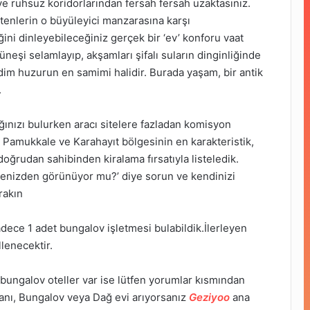
ve ruhsuz koridorlarından fersah fersah uzaktasınız.
rtenlerin o büyüleyici manzarasına karşı
ini dinleyebileceğiniz gerçek bir ‘ev’ konforu vaat
neşi selamlayıp, akşamları şifalı suların dinginliğinde
m huzurun en samimi halidir. Burada yaşam, bir antik
.
ınızı bulurken aracı sitelere fazladan komisyon
 Pamukkale ve Karahayıt bölgesinin en karakteristik,
oğrudan sahibinden kiralama fırsatıyla listeledik.
erenizden görünüyor mu?’ diye sorun ve kendinizi
rakın
ece 1 adet bungalov işletmesi bulabildik.İlerleyen
lenecektir.
ungalov oteller var ise lütfen yorumlar kısmından
anı, Bungalov veya Dağ evi arıyorsanız
Geziyoo
ana