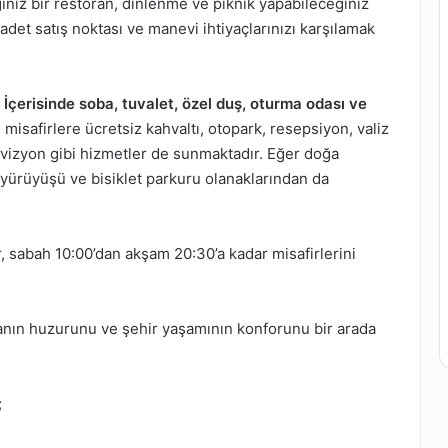
ğiniz bir restoran, dinlenme ve piknik yapabileceğiniz
adet satış noktası ve manevi ihtiyaçlarınızı karşılamak
İçerisinde soba, tuvalet, özel duş, oturma odası ve
 misafirlere ücretsiz kahvaltı, otopark, resepsiyon, valiz
evizyon gibi hizmetler de sunmaktadır. Eğer doğa
 yürüyüşü ve bisiklet parkuru olanaklarından da
r, sabah 10:00’dan akşam 20:30’a kadar misafirlerini
ğanın huzurunu ve şehir yaşamının konforunu bir arada
;