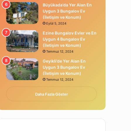
Büyükada’da Yer Alan En
Uygun 3 Bungalov Ev
(İletişim ve Konum)
Eylül 5, 2024
Ezine Bungalov Evler ve En
Uygun 4 Bungalov Ev
(İletişim ve Konum)
Temmuz 12, 2024
Geyikli’de Yer Alan En
Uygun 3 Bungalov Ev
(İletişim ve Konum)
Temmuz 12, 2024
Daha Fazla Göster