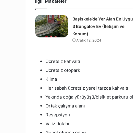
İlgili Makaleler
Başiskele’de Yer Alan En Uyg
3 Bungalov Ev (İletişim ve
Konum)
Aralık 12, 2024
Ücretsiz kahvaltı
Ücretsiz otopark
Klima
Her sabah ücretsiz yerel tarzda kahvaltı
Yakında doğa yürüyüşü/bisiklet parkuru o
Ortak çalışma alanı
Resepsiyon
Valiz dolabı
Genel oturma odası