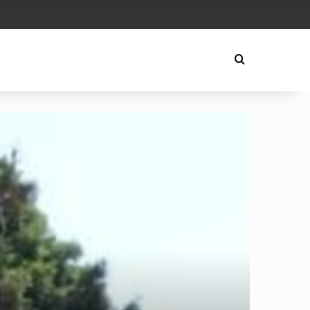
Play
Arama yap ..