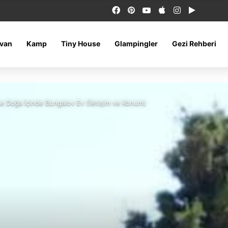
Facebook
Pinterest
YouTube
Apple
Instagram
Google 
van
Kamp
Tiny House
Glampingler
Gezi Rehberi
ve Doğa İçinde Bungalov Ev (İletişim ve Konum)