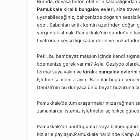
Burada, devasa beton otellerin kalabalığından 
Pamukkale kiralık bungalov evleri
, size trave
uyanabileceğiniz, bahçenizde doğanın sessizliğ
eder. Sabahları antik kentin üzerinden doğan gü
yorgunluk atmak; Pamukkale’nin sunduğu o kadi
tiyatronun sessizliği kadar derin ve huzurludur
Peki, bu bembeyaz masalın içinde kendi sığınağ
ödemenize gerek var mı? Asla. Geziyoo olarak,
termal suya yakın ve
kiralık bungalov evlerini
d
İşletme sahibini arayın, ‘Balonlar bugün penc
Denizli’nin bu dünyaca ünlü beyaz huzuruna bı
Pamukkale’de tüm araştırmalarımıza rağmen sad
zamanlarda listemiz işletmeler açıldıkça güncel
Pamukkale’de unuttuğumuz veya bilmediğimiz b
bizlerle paylaşın.Pamukkale haricinde Kamp Al