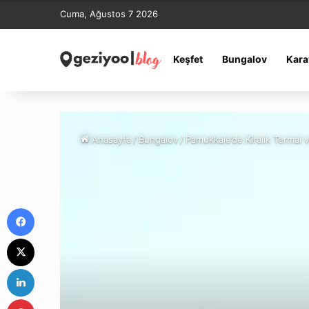
Cuma, Ağustos 7 2026
Keşfet
Bungalov
Kara
Anasayfa
/
Bungalov
/
Pamukkale’de Kiralık Termal 
Facebook
X
LinkedIn
Pinterest