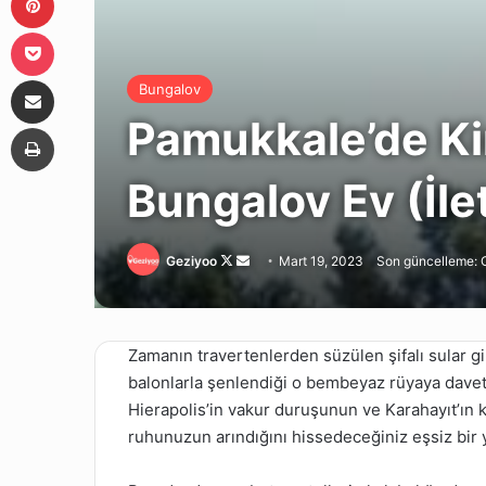
Pocket
E-Posta ile paylaş
Bungalov
Pamukkale’de Ki
Yazdır
Bungalov Ev (İl
Follow
Bir
Geziyoo
Mart 19, 2023
Son güncelleme: 
on
e-
X
posta
göndermek
Zamanın travertenlerden süzülen şifalı sular gi
balonlarla şenlendiği o bembeyaz rüyaya davetl
Hierapolis’in vakur duruşunun ve Karahayıt’ın k
ruhunuzun arındığını hissedeceğiniz eşsiz bir 