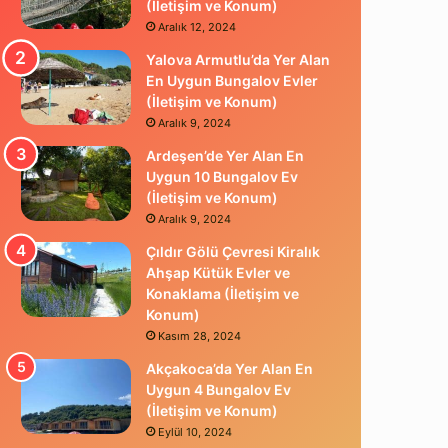
(İletişim ve Konum)
Aralık 12, 2024
Yalova Armutlu’da Yer Alan
En Uygun Bungalov Evler
(İletişim ve Konum)
Aralık 9, 2024
Ardeşen’de Yer Alan En
Uygun 10 Bungalov Ev
(İletişim ve Konum)
Aralık 9, 2024
Çıldır Gölü Çevresi Kiralık
Ahşap Kütük Evler ve
Konaklama (İletişim ve
Konum)
Kasım 28, 2024
Akçakoca’da Yer Alan En
Uygun 4 Bungalov Ev
(İletişim ve Konum)
Eylül 10, 2024