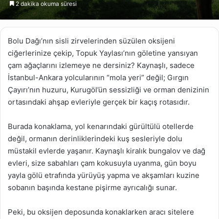
2 dakika okuma süresi
göndermek
Bolu Dağı’nın sisli zirvelerinden süzülen oksijeni
ciğerlerinize çekip, Topuk Yaylası’nın göletine yansıyan
çam ağaçlarını izlemeye ne dersiniz? Kaynaşlı, sadece
İstanbul-Ankara yolcularının “mola yeri” değil; Gırgın
Çayırı’nın huzuru, Kurugöl’ün sessizliği ve orman denizinin
ortasındaki ahşap evleriyle gerçek bir kaçış rotasıdır.
Burada konaklama, yol kenarındaki gürültülü otellerde
değil, ormanın derinliklerindeki kuş sesleriyle dolu
müstakil evlerde yaşanır. Kaynaşlı kiralık bungalov ve dağ
evleri, size sabahları çam kokusuyla uyanma, gün boyu
yayla gölü etrafında yürüyüş yapma ve akşamları kuzine
sobanın başında kestane pişirme ayrıcalığı sunar.
Peki, bu oksijen deposunda konaklarken aracı sitelere