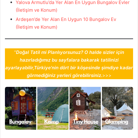
Yalova Armutlu’da Yer Alan En Uygun Bungalov Evler
(İletişim ve Konum)
Ardeşen’de Yer Alan En Uygun 10 Bungalov Ev
(İletişim ve Konum)
''
Doğal Tatil mi Planlıyorsunuz? O halde sizler için
hazırladığımız bu sayfalara bakarak tatilinizi
ayarlayabilir,Türkiye'nin dört bir köşesinde şimdiye kadar
görmediğiniz yerleri görebilirsiniz.
>>>