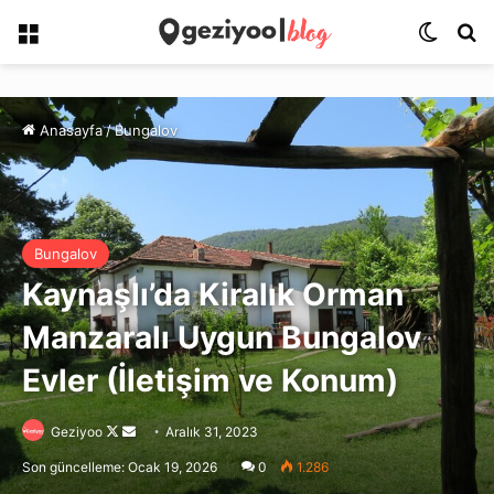
Menü
Dış gö
Ar
Anasayfa
/
Bungalov
Bungalov
Kaynaşlı’da Kiralık Orman
Manzaralı Uygun Bungalov
Evler (İletişim ve Konum)
Follow
Bir
Geziyoo
Aralık 31, 2023
on
e-
Son güncelleme: Ocak 19, 2026
0
1.286
X
posta