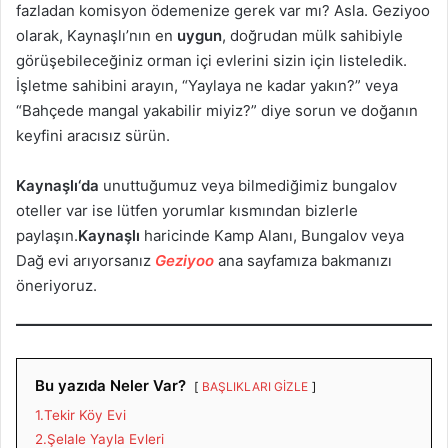
fazladan komisyon ödemenize gerek var mı? Asla. Geziyoo
olarak, Kaynaşlı’nın en
uygun
, doğrudan mülk sahibiyle
görüşebileceğiniz orman içi evlerini sizin için listeledik.
İşletme sahibini arayın, “Yaylaya ne kadar yakın?” veya
“Bahçede mangal yakabilir miyiz?” diye sorun ve doğanın
keyfini aracısız sürün.
Kaynaşlı
‘da
unuttuğumuz veya bilmediğimiz bungalov
oteller var ise lütfen yorumlar kısmından bizlerle
paylaşın.
Kaynaşlı
haricinde Kamp Alanı, Bungalov veya
Dağ evi arıyorsanız
Geziyoo
ana sayfamıza bakmanızı
öneriyoruz.
Bu yazıda Neler Var?
BAŞLIKLARI GİZLE
1.Tekir Köy Evi
2.Şelale Yayla Evleri