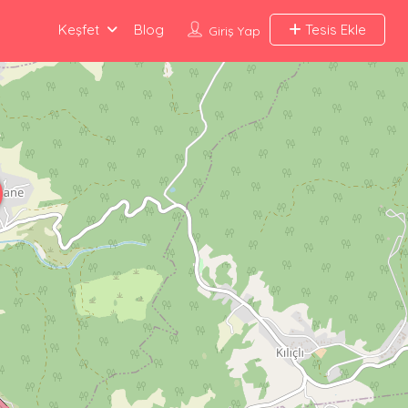
Keşfet
Blog
Tesis Ekle
Giriş Yap