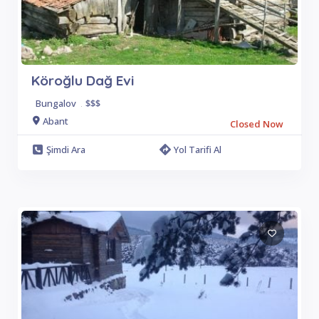
Köroğlu Dağ Evi
Bungalov
.
$$$
Abant
Closed Now
Şimdi Ara
Yol Tarifi Al