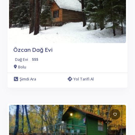
Özcan Dağ Evi
Dağ Evi
.
$$$
Bolu
Şimdi Ara
Yol Tarifi Al