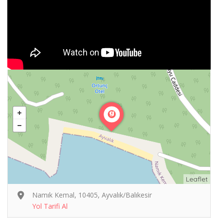
Leaflet
Namık Kemal, 10405, Ayvalık/Balıkesir
Yol Tarifi Al