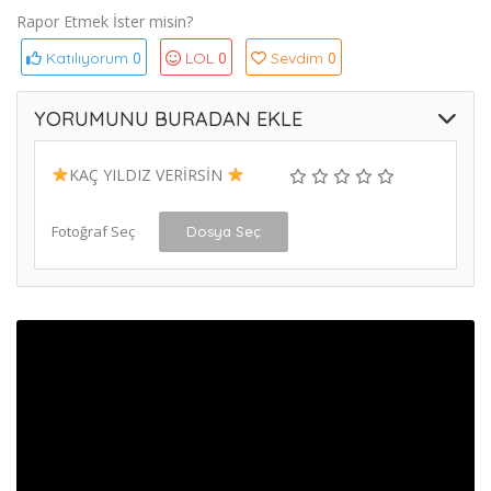
Rapor Etmek İster misin?
0
0
0
Katılıyorum
LOL
Sevdim
YORUMUNU BURADAN EKLE
KAÇ YILDIZ VERİRSİN
Fotoğraf Seç
Dosya Seç