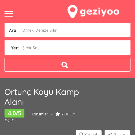
Ara :
Şehir Seç
Yer:
Ortunç Koyu Kamp
Alanı
4.0/5
1 Yorumlar
YORUM
EKLE !!
Kaydet
Paylaş