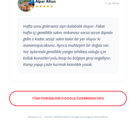
Alper Altun
11 ay önce
★★★★★
Hafta sonu giderseniz aşırı kalabalık oluyor. Fakat
hafta içi genellikle sakin. imkanınız varsa sezon dışında
gidin o kadar sessiz sakin bakir bir yer oluyor ki
inanamayacaksınız. Ayrıca muhteşem bir doğası var.
Yaz aylarında genellikle yangın tehlikesi olduğu için
kolluk kuvvetleri yolu kesip bu bölgeye girişi engelliyor.
Kamp yapıp çadır kurmak kesinlikle yasak.
TÜM YORUMLARI GOOGLE ÜZERİNDEN OKU
Geziyoo.co — Veriler Haftalık Olarak Google Aracılığıyla Güncellenir.