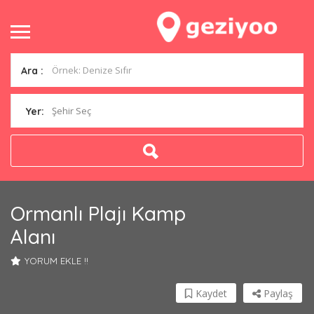
Ara :
Şehir Seç
Yer:
Ormanlı Plajı Kamp
Alanı
YORUM EKLE !!
Kaydet
Paylaş