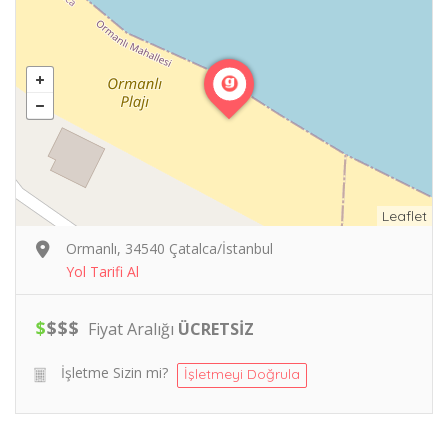
Leaflet
Ormanlı, 34540 Çatalca/İstanbul
Yol Tarifi Al
$
$
$
$
Fiyat Aralığı
ÜCRETSİZ
İşletme Sizin mi?
İşletmeyi Doğrula