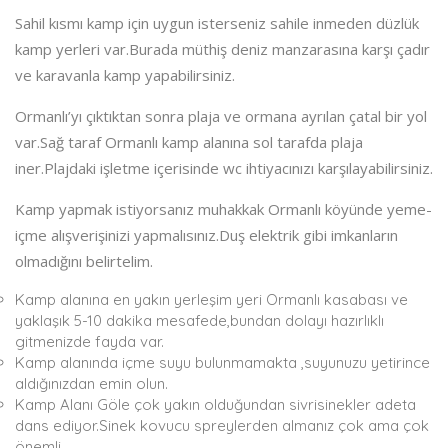
Sahil kısmı kamp için uygun isterseniz sahile inmeden düzlük
kamp yerleri var.Burada müthiş deniz manzarasına karşı çadır
ve karavanla kamp yapabilirsiniz.
Ormanlı’yı çıktıktan sonra plaja ve ormana ayrılan çatal bir yol
var.Sağ taraf Ormanlı kamp alanına sol tarafda plaja
iner.Plajdaki işletme içerisinde wc ihtiyacınızı karşılayabilirsiniz.
Kamp yapmak istiyorsanız muhakkak Ormanlı köyünde yeme-
içme alışverişinizi yapmalısınız.Duş elektrik gibi imkanların
olmadığını belirtelim.
Kamp alanına en yakın yerleşim yeri Ormanlı kasabası ve
yaklaşık 5-10 dakika mesafede,bundan dolayı hazırlıklı
gitmenizde fayda var.
Kamp alanında içme suyu bulunmamakta ,suyunuzu yetirince
aldığınızdan emin olun.
Kamp Alanı Göle çok yakın olduğundan sivrisinekler adeta
dans ediyor.Sinek kovucu spreylerden almanız çok ama çok
önemli.