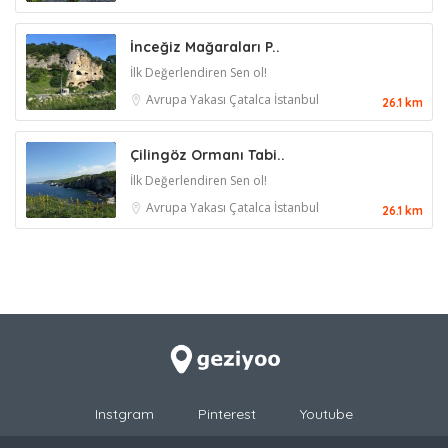
İnceğiz Mağaraları P..
İlk Değerlendiren Sen ol!
Avrupa Yakası
Çatalca
İstanbul
26.1 km
Çilingöz Ormanı Tabi..
İlk Değerlendiren Sen ol!
Avrupa Yakası
Çatalca
İstanbul
26.1 km
Instgram
Pinterest
Youtube