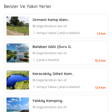
Benzer Ve Yakın Yerler
Ormanlı Kamp Alanı..
İlk Değerlendiren Sen ol!
Avrupa Yakası
Çatalca
İstanbul
1.6 km
Balaban Gölü (Duru G..
İlk Değerlendiren Sen ol!
Çatalca
İstanbul
10.3 km
Karacaköy Göleti Kam..
İlk Değerlendiren Sen ol!
Avrupa Yakası
Çatalca
İstanbul
12.4 km
Yalıköy Kamping..
İlk Değerlendiren Sen ol!