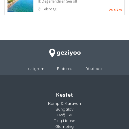
İlk Değerlendiren Sen ol!
Tekirdağ
24.4 km
Instgram
Pinterest
Youtube
Keşfet
Kamp & Karavan
Bungalov
Dağ Evi
Tiny House
Glamping