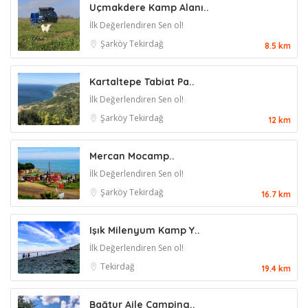
Uçmakdere Kamp Alanı..
İlk Değerlendiren Sen ol!
Şarköy
Tekirdağ
8.5 km
Kartaltepe Tabiat Pa..
İlk Değerlendiren Sen ol!
Şarköy
Tekirdağ
12 km
Mercan Mocamp..
İlk Değerlendiren Sen ol!
Şarköy
Tekirdağ
16.7 km
Işık Milenyum Kamp Y..
İlk Değerlendiren Sen ol!
Tekirdağ
19.4 km
Bağtur Aile Camping..