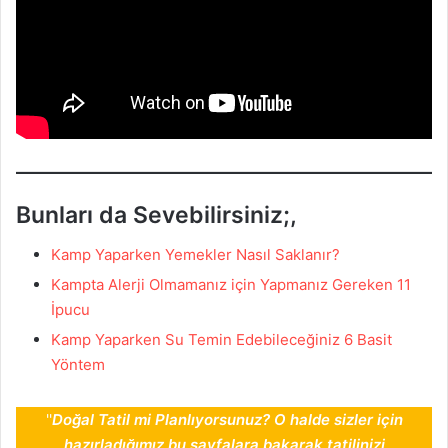
Bunları da Sevebilirsiniz;,
Kamp Yaparken Yemekler Nasıl Saklanır?
Kampta Alerji Olmamanız için Yapmanız Gereken 11
İpucu
Kamp Yaparken Su Temin Edebileceğiniz 6 Basit
Yöntem
''
Doğal Tatil mi Planlıyorsunuz? O halde sizler için
hazırladığımız bu sayfalara bakarak tatilinizi