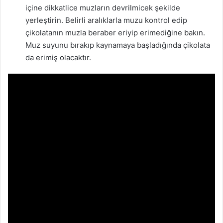
içine dikkatlice muzların devrilmicek şekilde
yerleştirin. Belirli aralıklarla muzu kontrol edip
çikolatanın muzla beraber eriyip erimediğine bakın.
Muz suyunu bırakıp kaynamaya başladığında çikolata
da erimiş olacaktır.