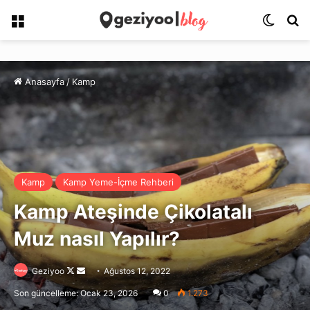
Menü
Dış gö
Ar
Anasayfa
/
Kamp
Kamp
Kamp Yeme-İçme Rehberi
Kamp Ateşinde Çikolatalı
Muz nasıl Yapılır?
Follow
Bir
Geziyoo
Ağustos 12, 2022
on
e-
Son güncelleme: Ocak 23, 2026
0
1.273
X
posta