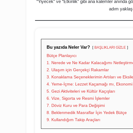
“Yiyecek” ve “Etkinlik” gibi ana kalemler anında gör
adım yaklaş
Bu yazıda Neler Var?
BAŞLIKLARI GİZLE
Bütçe Planlayıcı
1. Nerede ve Ne Kadar Kalacağımı Netleştirm
2. Ulaşım için Gerçekçi Rakamlar
3. Konaklama Seçeneklerimin Artıları ve Eksile
4. Yeme-İçme: Lezzet Kaçamağı mı, Ekonomi
5. Gezi Aktiviteleri ve Kültür Kaçışları
6. Vize, Sigorta ve Resmi İşlemler
7. Döviz Kuru ve Para Değişimi
8. Beklenmedik Masraflar İçin Yedek Bütçe
9. Kullandığım Takip Araçları