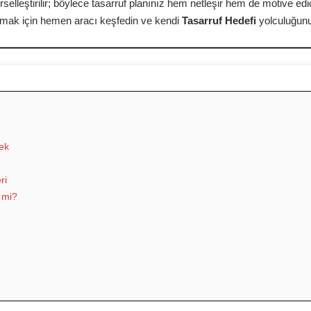
selleştirilir; böylece tasarruf planınız hem netleşir hem de motive edi
mak için hemen aracı keşfedin ve kendi
Tasarruf Hedefi
yolculuğunu
ek
ri
 mi?