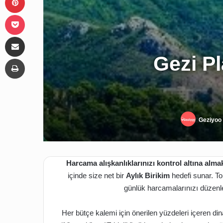
Pocket
E-Posta ile paylaş
Gezi P
Yazdır
Geziyoo
Harcama alışkanlıklarınızı kontrol altına alm
içinde size net bir
Aylık Birikim
hedefi sunar. Top
günlük harcamalarınızı düzenle
Her bütçe kalemi için önerilen yüzdeleri içeren d