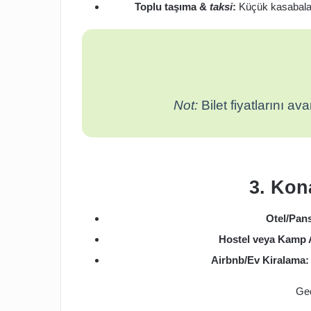
Toplu taşıma &
taksi
:
Küçük kasabalard
Not:
Bilet fiyatlarını a
3. Kon
Otel/Pan
Hostel veya Kamp A
Airbnb/Ev Kiralama:
Gec