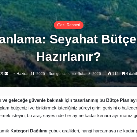
Gezi Rehberi
lanlama: Seyahat Bütçes
Hazırlanır?
Follow
Bir
Haziran 11, 2025
Son güncelleme: Şubat 8, 2026
115
4 daki
on
e-
X
posta
göndermek
ak ve geleceğe güvenle bakmak için tasarlanmış bu
Bütçe Planlayı
lam bütçenizi ve biriktirmek istediğiniz süreyi girin; gerisini o halleder
mek isteyin, bu araç sayesinde her ay ne kadar kenara ayırmanız gere
inamik
Kategori Dağılımı
çubuk grafikleri, hangi harcamaya ne kadar p