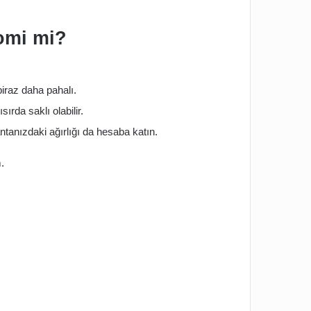
omi mi?
biraz daha pahalı.
rda saklı olabilir.
tanızdaki ağırlığı da hesaba katın.
.