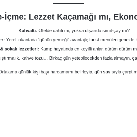
e-İçme: Lezzet Kaçamağı mı, Ekon
Kahvaltı:
Otelde dahili mi, yoksa dışarıda simit-çay mı?
er:
Yerel lokantada “günün yemeği” avantajlı; turist menüleri genelde 
 & sokak lezzetleri:
Kamp hayatında en keyifli anlar, dürüm dürüm mısı
ıştırmalık, kahve tozu… Birkaç gün yetebilecekden fazla almayın, çan
Ortalama günlük kişi başı harcamamı belirleyip, gün sayısıyla çarptım