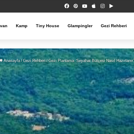
Facebook
Pinterest
YouTube
Apple
Instagram
Google P
avan
Kamp
Tiny House
Glampingler
Gezi Rehberi
Anasayfa
/
Gezi Rehberi
/
Gezi Planlama: Seyahat Bütçesi Nasıl Hazırlanır