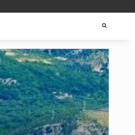
lay
Arama yap ...
?