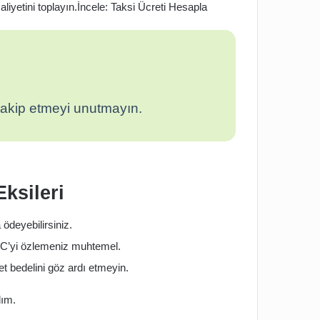
iyetini toplayın.İncele: Taksi Ücreti Hesapla
 takip etmeyi unutmayın.
ksileri
ödeyebilirsiniz.
WC’yi özlemeniz muhtemel.
et bedelini göz ardı etmeyin.
dım.