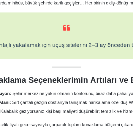
a minibüs, büyük şehirde kartlı geçişler… Her birinin gidiş-dönüş mal
vantajlı yakalamak için uçuş sitelerini 2–3 ay önceden
aklama Seçeneklerimin Artıları ve E
siyon:
Şehir merkezine yakın olmanın konforunu, biraz daha pahalıya 
lanı:
Sırt çantalı gezgin dostlarıyla tanışmak harika ama özel duş 
Kalabalık geziyorsanız kişi başı maliyeti düşürebilir; temizlik ve hizm
elik fiyatı gece sayısıyla çarparak toplam konaklama bütçemi çıkar