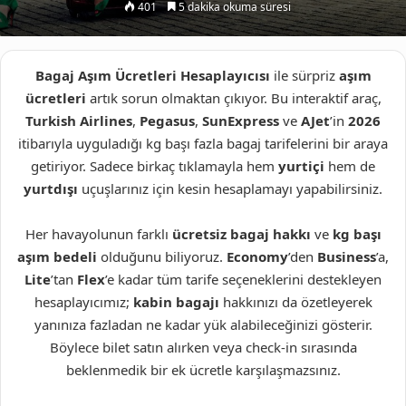
401
5 dakika okuma süresi
X
posta
göndermek
Bagaj Aşım Ücretleri Hesaplayıcısı
ile sürpriz
aşım
ücretleri
artık sorun olmaktan çıkıyor. Bu interaktif araç,
Turkish Airlines
,
Pegasus
,
SunExpress
ve
AJet
’in
2026
itibarıyla uyguladığı kg başı fazla bagaj tarifelerini bir araya
getiriyor. Sadece birkaç tıklamayla hem
yurtiçi
hem de
yurtdışı
uçuşlarınız için kesin hesaplamayı yapabilirsiniz.
Her havayolunun farklı
ücretsiz bagaj hakkı
ve
kg başı
aşım bedeli
olduğunu biliyoruz.
Economy
’den
Business
’a,
Lite
’tan
Flex
’e kadar tüm tarife seçeneklerini destekleyen
hesaplayıcımız;
kabin bagajı
hakkınızı da özetleyerek
yanınıza fazladan ne kadar yük alabileceğinizi gösterir.
Böylece bilet satın alırken veya check-in sırasında
beklenmedik bir ek ücretle karşılaşmazsınız.