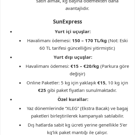
satın almak, kg başına ödemekten daha
avantajlıdır.
SunExpress
Yurt içi uçuşlar:
Havalimanı ödemesi:
150 – 170 TL/kg
(Not: Eski
60 TL tarifesi güncelliğini yitirmiştir.)
Yurt dışı uçuşlar:
Havalimanı ödemesi:
€15 – €20/kg
(Parkura göre
değişir)
Online Paketler: 5 kg için yaklaşık
€15
, 10 kg için
€25
gibi paket fiyatları sunulmaktadır.
Özel kurallar:
Yaz dönemlerinde “XLEG” (Ekstra Bacak) ve bagaj
paketleri birleştirilerek kampanyalı satılabilir.
Dış hatlarda sabit kg ücreti yerine genellikle 5’er
kg’lık paket mantığı ile çalışır.