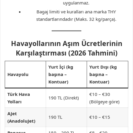
uygulanmaz.
Bagaj limiti ve kuralları ana marka THY
standartlarındadır (Maks. 32 kg/parça).
Havayollarının Aşım Ücretlerinin
Karşılaştırması (2026 Tahmini)
Yurt İçi (kg
Yurt Dışı (kg
Havayolu
başına –
başına –
Kontuar)
Kontuar)
Türk Hava
€10 – €30
190 TL (Direkt)
Yolları
(Bölgeye göre)
AJet
190 TL
€10 – €15
(AnadoluJet)
Pegasus
150 – 200 TL
€8 – €20