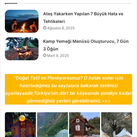
Ateş Yakarken Yapılan 7 Büyük Hata ve
Tehlikeleri
Ağustos 8, 2025
Kamp Yemeği Menüsü Oluşturucu, 7 Gün
3 Öğün
Mart 9, 2025
''
Doğal Tatil mi Planlıyorsunuz? O halde sizler için
hazırladığımız bu sayfalara bakarak tatilinizi
ayarlayabilir,Türkiye'nin dört bir köşesinde şimdiye kadar
görmediğiniz yerleri görebilirsiniz.
>>>