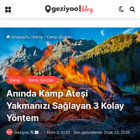
Menü
Dış gö
Ar
Anasayfa
/
Kamp
/
Kamp İpuçları
Kamp
Kamp İpuçları
Anında Kamp Ateşi
Yakmanızı Sağlayan 3 Kolay
Yöntem
Follow
Bir
Geziyoo
Ekim 3, 2023
Son güncelleme: Ocak 23, 2026
on
e-