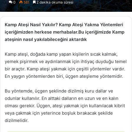
0
581
2 dakika okuma süresi
X
posta
göndermek
Kamp Ateşi Nasıl Yakılır? Kamp Ateşi Yakma Yöntemleri
içeriğimizden herkese merhabalar.Bu içeriğimizde Kamp
ateşinin nasıl yakılabileceğini aktardık
Kamp ateşi, doğada kamp yapan kişilerin sıcak kalmak,
yemek pişirmek ve aydınlanmak için ihtiyaç duyduğu temel
bir araçtır. Kamp ateşi yakmak için çeşitli yöntemler vardır.
En yaygın yöntemlerden biri, üçgen ateşleme yöntemidir.
Bu yöntemde, üçgen şeklinde dizilmiş kuru dallar ve
odunlar kullanılır. En alttaki dalların en uzun ve en kalın
olması gerekir. Üçgen, ateşi yakmak için kullanılacak kibrit
veya çakmak için yeterince boşluk bırakacak şekilde
dizilmelidir.