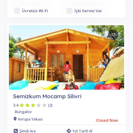
Ücretsiz Wi-Fi
İçki Servisi Var
Semizkum Mocamp Silivri
3.4
(2)
Bungalov
Avrupa Yakası
Closed Now
Şimdi Ara
Yol Tarifi Al