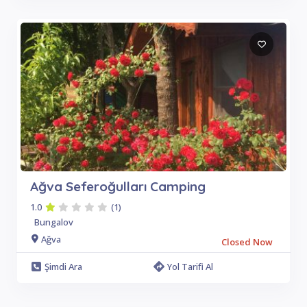
Ağva Seferoğulları Camping
1.0
(1)
Bungalov
Ağva
Closed Now
Şimdi Ara
Yol Tarifi Al