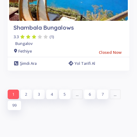
Shambala Bungalows
3.3
(1)
Bungalov
Fethiye
Closed Now
Şimdi Ara
Yol Tarifi Al
1
2
3
4
5
...
6
7
...
99