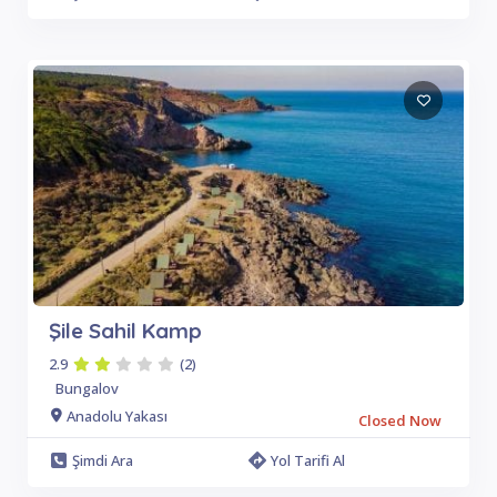
Şile Sahil Kamp
2.9
(2)
Bungalov
Anadolu Yakası
Closed Now
Şimdi Ara
Yol Tarifi Al