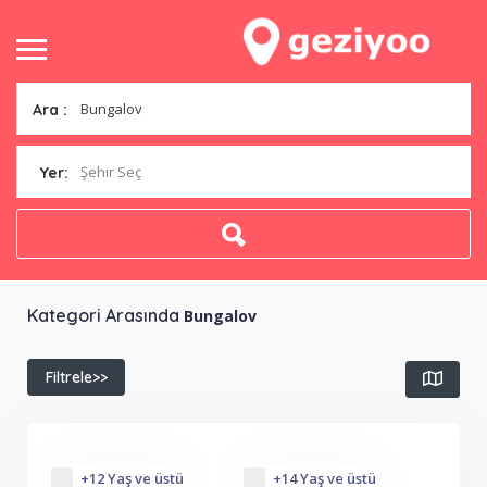
Ara :
Şehir Seç
Yer:
Kategori Arasında
Bungalov
Filtrele>>
+12 Yaş ve üstü
+14 Yaş ve üstü