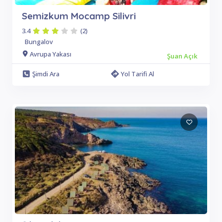
Semizkum Mocamp Silivri
3.4
(2)
Bungalov
Avrupa Yakası
Şuan Açık
Şimdi Ara
Yol Tarifi Al