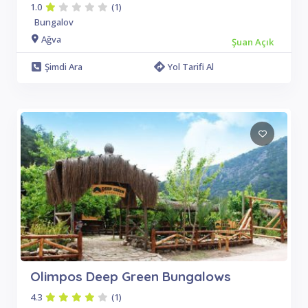
1.0
(1)
Bungalov
Ağva
Şuan Açık
Şimdi Ara
Yol Tarifi Al
Olimpos Deep Green Bungalows
4.3
(1)