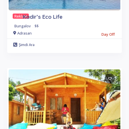
Kadir’s Eco Life
Reklam
Bungalov
.
$$
Adrasan
Day Off
Şimdi Ara