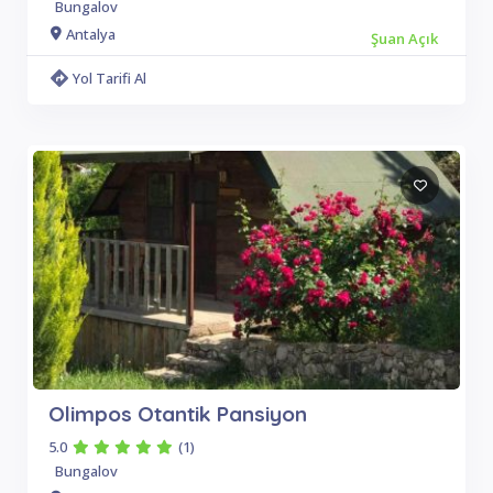
Bungalov
Antalya
Şuan Açık
Yol Tarifi Al
Olimpos Otantik Pansiyon
5.0
(1)
Bungalov