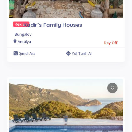
Kadir’s Family Houses
Reklam
Bungalov
Antalya
Day Off
Şimdi Ara
Yol Tarifi Al