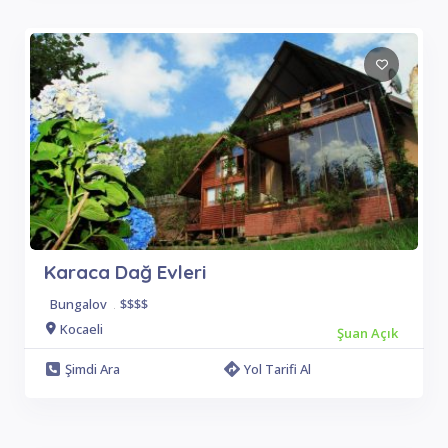
Karaca Dağ Evleri
Bungalov
.
$$$$
Kocaeli
Şuan Açık
Şimdi Ara
Yol Tarifi Al